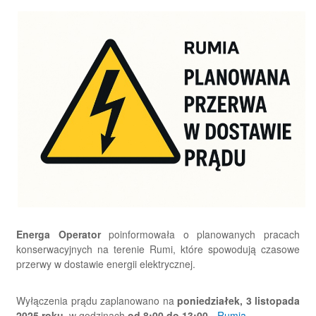
Energa Operator
poinformowała o planowanych pracach
konserwacyjnych na terenie Rumi, które spowodują czasowe
przerwy w dostawie energii elektrycznej.
Wyłączenia prądu zaplanowano na
poniedziałek, 3 listopada
2025 roku
, w godzinach
od 8:00 do 13:00
-
Rumia
.