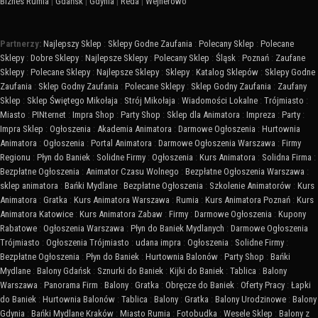
Biznes Rumia
|
Gdańsk
|
Gdynia
|
Reda
|
Wejherowo
Partnerzy:
Najlepszy Sklep
:
Sklepy Godne Zaufania
:
Polecany Sklep
:
Polecane
Sklepy
:
Dobre Sklepy
:
Najlepsze Sklepy
:
Polecany Sklep
:
Śląsk
:
Poznań
:
Zaufane
Sklepy
:
Polecane Sklepy
:
Najlepsze Sklepy
:
Sklepy
:
Katalog Sklepów
:
Sklepy Godne
Zaufania
:
Sklep Godny Zaufania
:
Polecane Sklepy
:
Sklep Godny Zaufania
:
Zaufany
Sklep
:
Sklep Świętego Mikołaja
:
Strój Mikołaja
:
Wiadomości Lokalne
:
Trójmiasto
:
Miasto
:
PINternet
:
Impra Shop
:
Party Shop
:
Sklep dla Animatora
:
Impreza
:
Party
:
Impra Sklep
:
Ogłoszenia
:
Akademia Animatora
:
Darmowe Ogłoszenia
:
Hurtownia
Animatora
:
Ogłoszenia
:
Portal Animatora
:
Darmowe Ogłoszenia Warszawa
:
Firmy
Regionu
:
Płyn do Baniek
:
Solidne Firmy
:
Ogłoszenia
:
Kurs Animatora
:
Solidna Firma
:
Bezpłatne Ogłoszenia
:
Animator Czasu Wolnego
:
Bezpłatne Ogłoszenia Warszawa
:
sklep animatora
:
Bańki Mydlane
:
Bezpłatne Ogłoszenia
:
Szkolenie Animatorów
:
Kurs
Animatora
:
Gratka
:
Kurs Animatora Warszawa
:
Rumia
:
Kurs Animatora Poznań
:
Kurs
Animatora Katowice
:
Kurs Animatora Zabaw
:
Firmy
:
Darmowe Ogłoszenia
:
Kupony
Rabatowe
:
Ogłoszenia Warszawa
:
Płyn do Baniek Mydlanych
:
Darmowe Ogłoszenia
Trójmiasto
:
Ogłoszenia Trójmiasto
:
udana impra
:
Ogłoszenia
:
Solidne Firmy
:
Bezpłatne Ogłoszenia
:
Płyn do Baniek
:
Hurtownia Balonów
:
Party Shop
:
Bańki
Mydlane
:
Balony Gdańsk
:
Sznurki do Baniek
:
Kijki do Baniek
:
Tablica
:
Balony
Warszawa
:
Panorama Firm
:
Balony
:
Gratka
:
Obręcze do Baniek
:
Oferty Pracy
:
Łapki
do Baniek
:
Hurtownia Balonów
:
Tablica
:
Balony
:
Gratka
:
Balony Urodzinowe
:
Balony
Gdynia
:
Bańki Mydlane Kraków
:
Miasto Rumia
:
Fotobudka
:
Wesele Sklep
:
Balony z