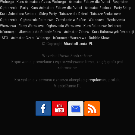
Wolnego
:
Kurs Animatora Czasu Wolnego
:
Animator Zabaw dla Dzieci
:
Bezpłatne
Ogłoszenia
:
Party
:
Kurs Animatora Zabaw dla Dzieci
:
Animator Seniora
:
Party Sklep
:
Kurs Animatora Seniora
:
Sklep Party
:
Tatuaże dla Dzieci
:
Tatuaże Brokatowe
:
Ogłoszenia
:
Ogłoszenia Darmowe
:
Zamykanie w Bańce
:
Warszawa
:
Wydarzenia
Warszawa
:
Firmy Warszawa
:
Ogłoszenia Warszawa
:
Kurs Balonowe Dekoracje
:
Informacje
:
Akcesoria do Bubble Show
:
Animator Zabaw
:
Kurs Balonowych Dekoracji
:
SEO
:
Animator Czasu Wolnego
:
Informacje Warszawa
:
Bubble Show
© Copyright
MiastoRumia.PL
Wszelkie Prawa Zastrzeżone.
Kopiowanie, powielanie i wykorzystywanie treści, zdjęć, grafik jest
zabronione.
Korzystanie z serwisu oznacza akceptację
regulaminu
portalu
MiastoRumia.PL