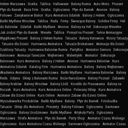
Helem Warszawa
:
Gratka
:
Tablica
:
Halloween
:
Balony Rumia
:
Auto Moto
:
Prezent
:
Płyn do Baniek
:
Baza Firm
:
Gratka
:
Ogłoszenia
:
Płyn do Baniek
:
Anonse
:
Balony
Foliowe
:
Zamykanie w Bańce
:
Kurs Animatora Gdańsk
:
Balony z Helem
:
Ogłoszenia
:
Bańki Mydlane Wrocław
:
Tablica
:
Reda
:
Firmy
:
Świecące Balony
:
Solidne Firmy
:
Hel
do Balonów
:
Gdańsk
:
Bańki Mydlane
:
Anonse
:
Balony na Hel
:
Dekoracje Weselne
:
Jak zrobić Płyn do Baniek
:
Wesele
:
Tablica
:
Pomysł na Prezent
:
Tańce Animacyjne
:
Wyjątkowy Prezent
:
Balony z Helem Rumia
:
Tatuaże
:
Balony Katowice
:
Wzory Tatuaży
:
Tatuaże dla Dzieci
:
Hurtownia Animatora
:
Tatuaże Brokatowe
:
Animacje dla Dzieci
:
Szablony Tatuaży
:
Hurtownia Balonów Rumia
:
PartyBox
:
Animator Seniora
:
Dekoracje
Balonowe
:
Animacje Taneczne
:
Wejherowo
:
Walentynki
:
Animator
:
Dekoracje
Balonowe
:
Kurs Animatora
:
Balony z Helem
:
Anonse
:
Hurtownia Balonów
:
Kurs
Animatora Gdańsk
:
Katalog Firm
:
Hurtownia Animatora
:
Balony
:
Balony Wejherowo
:
Akademia Animatora
:
Balony Warszawa
:
Bańki Mydlane
:
Hurtownia Balonów
:
Balony
Reda
:
Gdynia
:
Sklep z Balonami Rumia
:
Boże Narodzenie
:
Balony Poznań
:
Zabawki
:
Balony Kraków
:
Balony Wrocław
:
Balony Łódź
:
Koraliki do Prasowania
:
Balony na
Roczek
:
Kurs Animatora
:
Kurs Animatora Online
:
Polecany Sklep
:
Kurs Animatora
Zabaw dla Dzieci Online
:
Kurs Online
:
Animator Zabaw dla Dzieci Online
:
Wyszukiwarka Produktów
:
Bańki Mydlane
:
Balony
:
Płyn do Baniek
:
Fotobudka
:
Tatuaże
:
Sklep dla Animatora
:
Prezenty
:
Balony Foliowe
:
Ogłoszenia
:
Darmowe
Ogłoszenia
:
Balony Urodzinowe
:
Bańki Mydlane
:
Artykuły Party
:
Ogłoszenia
Warszawa
:
Strefa Animatora
:
Płyn do Baniek
:
Party Shop
:
Animator Czasu Wolnego
:
Ogłoszenia
:
Kurs Animatora Czasu Wolnego
:
Darmowe Ogłoszenia
:
Animator Czasu