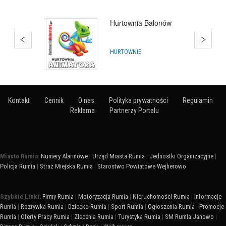
Bańki Mydlane
HURTOWNIE
Kontakt
Cennik
O nas
Polityka prywatności
Regulamin
Reklama
Partnerzy Portalu
Miasto Rumia:
Numery Alarmowe
|
Urząd Miasta Rumia
|
Jednostki Organizacyjne
|
Policja Rumia
|
Straż Miejska Rumia
|
Starostwo Powiatowe Wejherowo
Szybkie Linki:
Firmy Rumia
|
Motoryzacja Rumia
|
Nieruchomości Rumia
|
Informacje
Rumia
|
Rozrywka Rumia
|
Dziecko Rumia
|
Sport Rumia
|
Ogłoszenia Rumia
|
Promocje
Rumia
|
Oferty Pracy Rumia
|
Zlecenia Rumia
|
Turystyka Rumia
|
SM Rumia Janowo
|