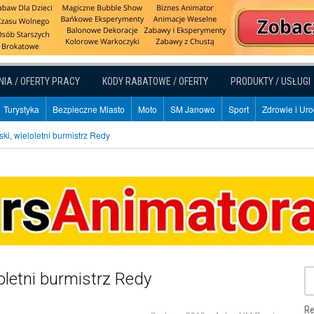
NIA / OFERTY PRACY
KODY RABATOWE / OFERTY
PRODUKTY / USŁUGI
Turystyka
Bezpieczne Miasto
Moto
SM Janowo
Sport
Zdrowie i Ur
ki, wieloletni burmistrz Redy
oletni burmistrz Redy
Re