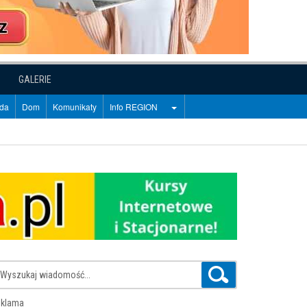
GALERIE
oda
Dom
Komunikaty
Info REGION
klama