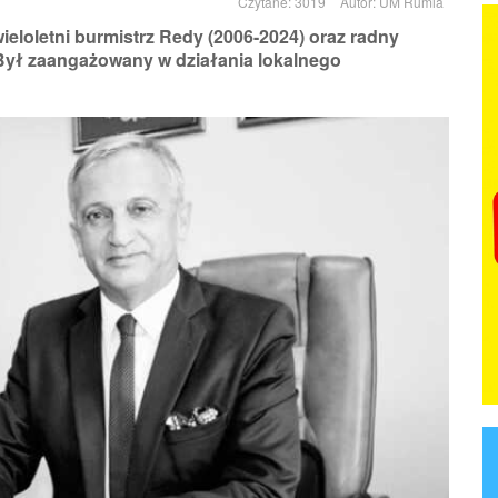
Czytane: 3019
Autor:
UM Rumia
wieloletni burmistrz Redy (2006-2024) oraz radny
 Był zaangażowany w działania lokalnego