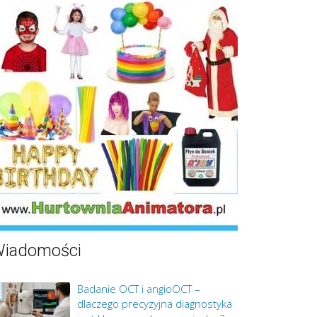
iadomości
Badanie OCT i angioOCT –
dlaczego precyzyjna diagnostyka