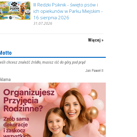
III Redzki Psiknik - święto psów i
ich opiekunów w Parku Miejskim -
16 sierpnia 2026
31.07.2026
Więcej »
Motto
eśli chcesz znaleźć źródło, musisz iść do góry, pod prąd
Jan Paweł II
klama