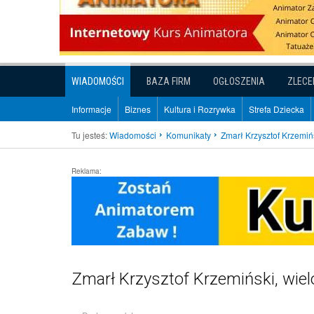
WIADOMOŚCI
BAZA FIRM
OGŁOSZENIA
ZLECE
Informacje
Biznes
Kultura i Rozrywka
Strefa Dziecka
Tu jesteś:
Wiadomości
Komunikaty
Zmarł Krzysztof Krzemińs
Reklama:
Zmarł Krzysztof Krzemiński, wiel