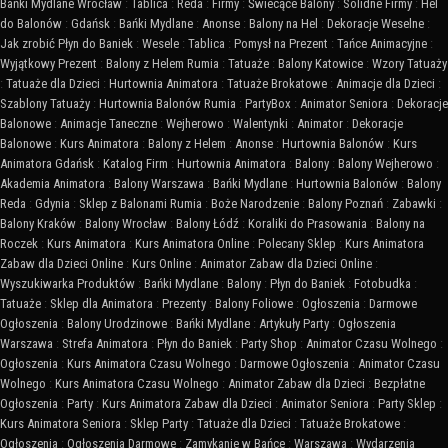
Bańki Mydlane Wrocław
:
Tablica
:
Reda
:
Firmy
:
Świecące Balony
:
Solidne Firmy
:
Hel
do Balonów
:
Gdańsk
:
Bańki Mydlane
:
Anonse
:
Balony na Hel
:
Dekoracje Weselne
:
Jak zrobić Płyn do Baniek
:
Wesele
:
Tablica
:
Pomysł na Prezent
:
Tańce Animacyjne
:
Wyjątkowy Prezent
:
Balony z Helem Rumia
:
Tatuaże
:
Balony Katowice
:
Wzory Tatuaży
:
Tatuaże dla Dzieci
:
Hurtownia Animatora
:
Tatuaże Brokatowe
:
Animacje dla Dzieci
:
Szablony Tatuaży
:
Hurtownia Balonów Rumia
:
PartyBox
:
Animator Seniora
:
Dekoracje
Balonowe
:
Animacje Taneczne
:
Wejherowo
:
Walentynki
:
Animator
:
Dekoracje
Balonowe
:
Kurs Animatora
:
Balony z Helem
:
Anonse
:
Hurtownia Balonów
:
Kurs
Animatora Gdańsk
:
Katalog Firm
:
Hurtownia Animatora
:
Balony
:
Balony Wejherowo
:
Akademia Animatora
:
Balony Warszawa
:
Bańki Mydlane
:
Hurtownia Balonów
:
Balony
Reda
:
Gdynia
:
Sklep z Balonami Rumia
:
Boże Narodzenie
:
Balony Poznań
:
Zabawki
:
Balony Kraków
:
Balony Wrocław
:
Balony Łódź
:
Koraliki do Prasowania
:
Balony na
Roczek
:
Kurs Animatora
:
Kurs Animatora Online
:
Polecany Sklep
:
Kurs Animatora
Zabaw dla Dzieci Online
:
Kurs Online
:
Animator Zabaw dla Dzieci Online
:
Wyszukiwarka Produktów
:
Bańki Mydlane
:
Balony
:
Płyn do Baniek
:
Fotobudka
:
Tatuaże
:
Sklep dla Animatora
:
Prezenty
:
Balony Foliowe
:
Ogłoszenia
:
Darmowe
Ogłoszenia
:
Balony Urodzinowe
:
Bańki Mydlane
:
Artykuły Party
:
Ogłoszenia
Warszawa
:
Strefa Animatora
:
Płyn do Baniek
:
Party Shop
:
Animator Czasu Wolnego
:
Ogłoszenia
:
Kurs Animatora Czasu Wolnego
:
Darmowe Ogłoszenia
:
Animator Czasu
Wolnego
:
Kurs Animatora Czasu Wolnego
:
Animator Zabaw dla Dzieci
:
Bezpłatne
Ogłoszenia
:
Party
:
Kurs Animatora Zabaw dla Dzieci
:
Animator Seniora
:
Party Sklep
:
Kurs Animatora Seniora
:
Sklep Party
:
Tatuaże dla Dzieci
:
Tatuaże Brokatowe
:
Ogłoszenia
:
Ogłoszenia Darmowe
:
Zamykanie w Bańce
:
Warszawa
:
Wydarzenia