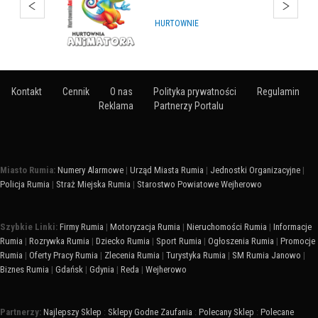
HURTOWNIE
Kontakt
Cennik
O nas
Polityka prywatności
Regulamin
Reklama
Partnerzy Portalu
Miasto Rumia:
Numery Alarmowe
|
Urząd Miasta Rumia
|
Jednostki Organizacyjne
|
Policja Rumia
|
Straż Miejska Rumia
|
Starostwo Powiatowe Wejherowo
Szybkie Linki:
Firmy Rumia
|
Motoryzacja Rumia
|
Nieruchomości Rumia
|
Informacje
Rumia
|
Rozrywka Rumia
|
Dziecko Rumia
|
Sport Rumia
|
Ogłoszenia Rumia
|
Promocje
Rumia
|
Oferty Pracy Rumia
|
Zlecenia Rumia
|
Turystyka Rumia
|
SM Rumia Janowo
|
Biznes Rumia
|
Gdańsk
|
Gdynia
|
Reda
|
Wejherowo
Partnerzy:
Najlepszy Sklep
:
Sklepy Godne Zaufania
:
Polecany Sklep
:
Polecane