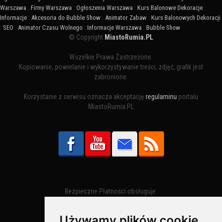
Warszawa
:
Firmy Warszawa
:
Ogłoszenia Warszawa
:
Kurs Balonowe Dekoracje
:
Informacje
:
Akcesoria do Bubble Show
:
Animator Zabaw
:
Kurs Balonowych Dekoracji
:
SEO
:
Animator Czasu Wolnego
:
Informacje Warszawa
:
Bubble Show
© Copyright
MiastoRumia.PL
Wszelkie Prawa Zastrzeżone.
Kopiowanie, powielanie i wykorzystywanie treści, zdjęć, grafik jest
zabronione.
Korzystanie z serwisu oznacza akceptację
regulaminu
portalu
MiastoRumia.PL
Bezpieczne Płatności obsługuje:
Używamy plików cookie