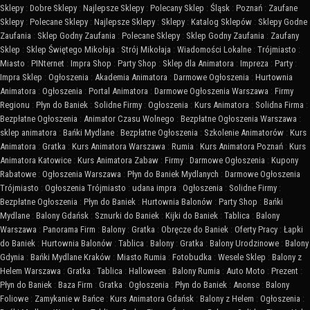
Sklepy
:
Dobre Sklepy
:
Najlepsze Sklepy
:
Polecany Sklep
:
Śląsk
:
Poznań
:
Zaufane
Sklepy
:
Polecane Sklepy
:
Najlepsze Sklepy
:
Sklepy
:
Katalog Sklepów
:
Sklepy Godne
Zaufania
:
Sklep Godny Zaufania
:
Polecane Sklepy
:
Sklep Godny Zaufania
:
Zaufany
Sklep
:
Sklep Świętego Mikołaja
:
Strój Mikołaja
:
Wiadomości Lokalne
:
Trójmiasto
:
Miasto
:
PINternet
:
Impra Shop
:
Party Shop
:
Sklep dla Animatora
:
Impreza
:
Party
:
Impra Sklep
:
Ogłoszenia
:
Akademia Animatora
:
Darmowe Ogłoszenia
:
Hurtownia
Animatora
:
Ogłoszenia
:
Portal Animatora
:
Darmowe Ogłoszenia Warszawa
:
Firmy
Regionu
:
Płyn do Baniek
:
Solidne Firmy
:
Ogłoszenia
:
Kurs Animatora
:
Solidna Firma
:
Bezpłatne Ogłoszenia
:
Animator Czasu Wolnego
:
Bezpłatne Ogłoszenia Warszawa
:
sklep animatora
:
Bańki Mydlane
:
Bezpłatne Ogłoszenia
:
Szkolenie Animatorów
:
Kurs
Animatora
:
Gratka
:
Kurs Animatora Warszawa
:
Rumia
:
Kurs Animatora Poznań
:
Kurs
Animatora Katowice
:
Kurs Animatora Zabaw
:
Firmy
:
Darmowe Ogłoszenia
:
Kupony
Rabatowe
:
Ogłoszenia Warszawa
:
Płyn do Baniek Mydlanych
:
Darmowe Ogłoszenia
Trójmiasto
:
Ogłoszenia Trójmiasto
:
udana impra
:
Ogłoszenia
:
Solidne Firmy
:
Bezpłatne Ogłoszenia
:
Płyn do Baniek
:
Hurtownia Balonów
:
Party Shop
:
Bańki
Mydlane
:
Balony Gdańsk
:
Sznurki do Baniek
:
Kijki do Baniek
:
Tablica
:
Balony
Warszawa
:
Panorama Firm
:
Balony
:
Gratka
:
Obręcze do Baniek
:
Oferty Pracy
:
Łapki
do Baniek
:
Hurtownia Balonów
:
Tablica
:
Balony
:
Gratka
:
Balony Urodzinowe
:
Balony
Gdynia
:
Bańki Mydlane Kraków
:
Miasto Rumia
:
Fotobudka
:
Wesele Sklep
:
Balony z
Helem Warszawa
:
Gratka
:
Tablica
:
Halloween
:
Balony Rumia
:
Auto Moto
:
Prezent
:
Płyn do Baniek
:
Baza Firm
:
Gratka
:
Ogłoszenia
:
Płyn do Baniek
:
Anonse
:
Balony
Foliowe
:
Zamykanie w Bańce
:
Kurs Animatora Gdańsk
:
Balony z Helem
:
Ogłoszenia
: