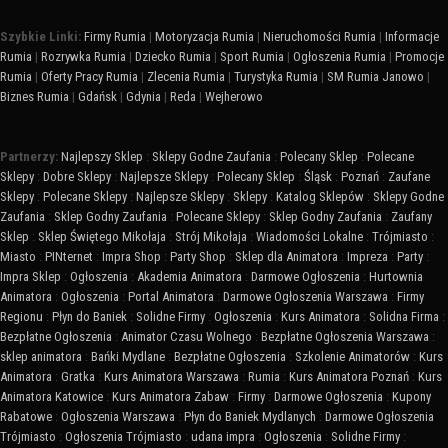
Szybkie Linki:
Firmy Rumia
|
Motoryzacja Rumia
|
Nieruchomości Rumia
|
Informacje
Rumia
|
Rozrywka Rumia
|
Dziecko Rumia
|
Sport Rumia
|
Ogłoszenia Rumia
|
Promocje
Rumia
|
Oferty Pracy Rumia
|
Zlecenia Rumia
|
Turystyka Rumia
|
SM Rumia Janowo
|
Biznes Rumia
|
Gdańsk
|
Gdynia
|
Reda
|
Wejherowo
Partnerzy:
Najlepszy Sklep
:
Sklepy Godne Zaufania
:
Polecany Sklep
:
Polecane
Sklepy
:
Dobre Sklepy
:
Najlepsze Sklepy
:
Polecany Sklep
:
Śląsk
:
Poznań
:
Zaufane
Sklepy
:
Polecane Sklepy
:
Najlepsze Sklepy
:
Sklepy
:
Katalog Sklepów
:
Sklepy Godne
Zaufania
:
Sklep Godny Zaufania
:
Polecane Sklepy
:
Sklep Godny Zaufania
:
Zaufany
Sklep
:
Sklep Świętego Mikołaja
:
Strój Mikołaja
:
Wiadomości Lokalne
:
Trójmiasto
:
Miasto
:
PINternet
:
Impra Shop
:
Party Shop
:
Sklep dla Animatora
:
Impreza
:
Party
:
Impra Sklep
:
Ogłoszenia
:
Akademia Animatora
:
Darmowe Ogłoszenia
:
Hurtownia
Animatora
:
Ogłoszenia
:
Portal Animatora
:
Darmowe Ogłoszenia Warszawa
:
Firmy
Regionu
:
Płyn do Baniek
:
Solidne Firmy
:
Ogłoszenia
:
Kurs Animatora
:
Solidna Firma
:
Bezpłatne Ogłoszenia
:
Animator Czasu Wolnego
:
Bezpłatne Ogłoszenia Warszawa
:
sklep animatora
:
Bańki Mydlane
:
Bezpłatne Ogłoszenia
:
Szkolenie Animatorów
:
Kurs
Animatora
:
Gratka
:
Kurs Animatora Warszawa
:
Rumia
:
Kurs Animatora Poznań
:
Kurs
Animatora Katowice
:
Kurs Animatora Zabaw
:
Firmy
:
Darmowe Ogłoszenia
:
Kupony
Rabatowe
:
Ogłoszenia Warszawa
:
Płyn do Baniek Mydlanych
:
Darmowe Ogłoszenia
Trójmiasto
:
Ogłoszenia Trójmiasto
:
udana impra
:
Ogłoszenia
:
Solidne Firmy
: