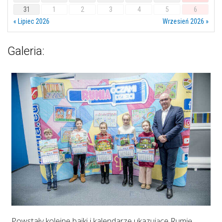
31
1
2
3
4
5
6
« Lipiec 2026
Wrzesień 2026 »
Galeria:
Powstały kolejne bajki i kalendarze ukazujące Rumię.