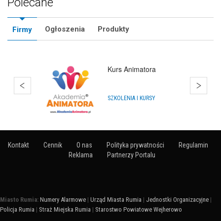
Polecane
Ogłoszenia
Produkty
Firmy
Hurtownia Balonów
HURTOWNIE
Kontakt
Cennik
O nas
Polityka prywatności
Regulamin
Reklama
Partnerzy Portalu
Miasto Rumia:
Numery Alarmowe
|
Urząd Miasta Rumia
|
Jednostki Organizacyjne
|
Policja Rumia
|
Straż Miejska Rumia
|
Starostwo Powiatowe Wejherowo