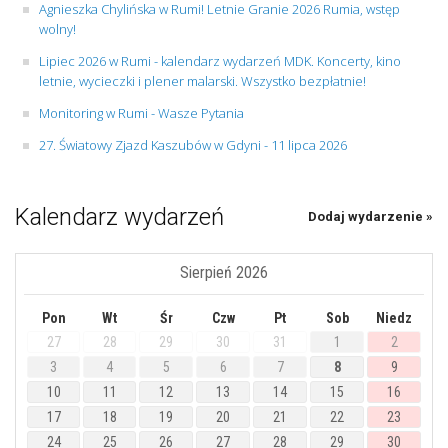
Agnieszka Chylińska w Rumi! Letnie Granie 2026 Rumia, wstęp
wolny!
Lipiec 2026 w Rumi - kalendarz wydarzeń MDK. Koncerty, kino
letnie, wycieczki i plener malarski. Wszystko bezpłatnie!
Monitoring w Rumi - Wasze Pytania
27. Światowy Zjazd Kaszubów w Gdyni - 11 lipca 2026
Kalendarz wydarzeń
Dodaj wydarzenie »
Sierpień 2026
Pon
Wt
Śr
Czw
Pt
Sob
Niedz
27
28
29
30
31
1
2
3
4
5
6
7
8
9
10
11
12
13
14
15
16
17
18
19
20
21
22
23
24
25
26
27
28
29
30