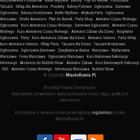
Wyszukiwarka Produktów
:
Bańki Mydlane
:
Balony
:
Płyn do Baniek
:
Fotobudka
:
Tatuaże
:
Sklep dla Animatora
:
Prezenty
:
Balony Foliowe
:
Ogłoszenia
:
Darmowe
Ogłoszenia
:
Balony Urodzinowe
:
Bańki Mydlane
:
Artykuły Party
:
Ogłoszenia
Warszawa
:
Strefa Animatora
:
Płyn do Baniek
:
Party Shop
:
Animator Czasu Wolnego
:
Ogłoszenia
:
Kurs Animatora Czasu Wolnego
:
Darmowe Ogłoszenia
:
Animator Czasu
Wolnego
:
Kurs Animatora Czasu Wolnego
:
Animator Zabaw dla Dzieci
:
Bezpłatne
Ogłoszenia
:
Party
:
Kurs Animatora Zabaw dla Dzieci
:
Animator Seniora
:
Party Sklep
:
Kurs Animatora Seniora
:
Sklep Party
:
Tatuaże dla Dzieci
:
Tatuaże Brokatowe
:
Ogłoszenia
:
Ogłoszenia Darmowe
:
Zamykanie w Bańce
:
Warszawa
:
Wydarzenia
Warszawa
:
Firmy Warszawa
:
Ogłoszenia Warszawa
:
Kurs Balonowe Dekoracje
:
Informacje
:
Akcesoria do Bubble Show
:
Animator Zabaw
:
Kurs Balonowych Dekoracji
:
SEO
:
Animator Czasu Wolnego
:
Informacje Warszawa
:
Bubble Show
© Copyright
MiastoRumia.PL
Wszelkie Prawa Zastrzeżone.
Kopiowanie, powielanie i wykorzystywanie treści, zdjęć, grafik jest
zabronione.
Korzystanie z serwisu oznacza akceptację
regulaminu
portalu
MiastoRumia.PL