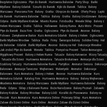
Bezpłatne Ogłoszenia
:
Płyn do Baniek
:
Hurtownia Balonów
:
Party Shop
:
Bańki
Mydlane
:
Balony Gdańsk
:
Sznurki do Baniek
:
Kijki do Baniek
:
Tablica
:
Balony
Warszawa
:
Panorama Firm
:
Balony
:
Gratka
:
Obręcze do Baniek
:
Oferty Pracy
:
Łapki
do Baniek
:
Hurtownia Balonów
:
Tablica
:
Balony
:
Gratka
:
Balony Urodzinowe
:
Balony
Gdynia
:
Bańki Mydlane Kraków
:
Miasto Rumia
:
Fotobudka
:
Wesele Sklep
:
Balony z
Helem Warszawa
:
Gratka
:
Tablica
:
Halloween
:
Balony Rumia
:
Auto Moto
:
Prezent
:
Płyn do Baniek
:
Baza Firm
:
Gratka
:
Ogłoszenia
:
Płyn do Baniek
:
Anonse
:
Balony
Foliowe
:
Zamykanie w Bańce
:
Kurs Animatora Gdańsk
:
Balony z Helem
:
Ogłoszenia
:
Bańki Mydlane Wrocław
:
Tablica
:
Reda
:
Firmy
:
Świecące Balony
:
Solidne Firmy
:
Hel
do Balonów
:
Gdańsk
:
Bańki Mydlane
:
Anonse
:
Balony na Hel
:
Dekoracje Weselne
:
Jak zrobić Płyn do Baniek
:
Wesele
:
Tablica
:
Pomysł na Prezent
:
Tańce Animacyjne
:
Wyjątkowy Prezent
:
Balony z Helem Rumia
:
Tatuaże
:
Balony Katowice
:
Wzory Tatuaży
:
Tatuaże dla Dzieci
:
Hurtownia Animatora
:
Tatuaże Brokatowe
:
Animacje dla Dzieci
:
Szablony Tatuaży
:
Hurtownia Balonów Rumia
:
PartyBox
:
Animator Seniora
:
Dekoracje
Balonowe
:
Animacje Taneczne
:
Wejherowo
:
Walentynki
:
Animator
:
Dekoracje
Balonowe
:
Kurs Animatora
:
Balony z Helem
:
Anonse
:
Hurtownia Balonów
:
Kurs
Animatora Gdańsk
:
Katalog Firm
:
Hurtownia Animatora
:
Balony
:
Balony Wejherowo
:
Akademia Animatora
:
Balony Warszawa
:
Bańki Mydlane
:
Hurtownia Balonów
:
Balony
Reda
:
Gdynia
:
Sklep z Balonami Rumia
:
Boże Narodzenie
:
Balony Poznań
:
Zabawki
:
Balony Kraków
:
Balony Wrocław
:
Balony Łódź
:
Koraliki do Prasowania
:
Balony na
Roczek
:
Kurs Animatora
:
Kurs Animatora Online
:
Polecany Sklep
:
Kurs Animatora
Zabaw dla Dzieci Online
:
Kurs Online
:
Animator Zabaw dla Dzieci Online
: