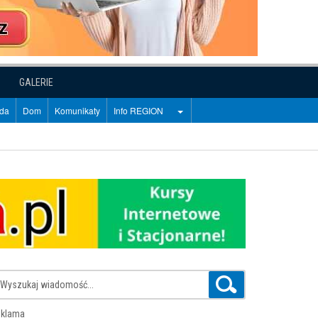
GALERIE
oda
Dom
Komunikaty
Info REGION
klama