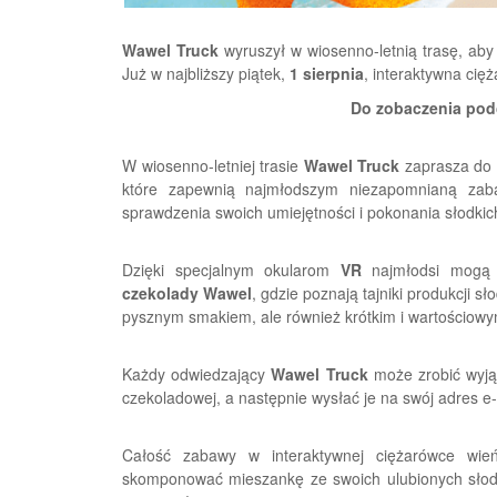
Wawel Truck
wyruszył w wiosenno-letnią trasę, ab
Już w najbliższy piątek,
1 sierpnia
, interaktywna cię
Do zobaczenia podc
W wiosenno-letniej trasie
Wawel Truck
zaprasza do s
które zapewnią najmłodszym niezapomnianą zab
sprawdzenia swoich umiejętności i pokonania słodki
Dzięki specjalnym okularom
VR
najmłodsi mogą 
czekolady Wawel
, gdzie poznają tajniki produkcji s
pysznym smakiem, ale również krótkim i wartościow
Każdy odwiedzający
Wawel Truck
może zrobić wyją
czekoladowej, a następnie wysłać je na swój adres e-
Całość zabawy w interaktywnej ciężarówce wi
skomponować mieszankę ze swoich ulubionych słody