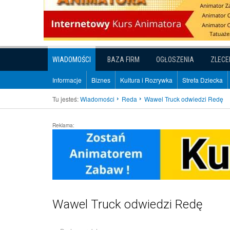
WIADOMOŚCI
BAZA FIRM
OGŁOSZENIA
ZLECE
Informacje
Biznes
Kultura i Rozrywka
Strefa Dziecka
Tu jesteś:
Wiadomości
Reda
Wawel Truck odwiedzi Redę
Reklama:
Wawel Truck odwiedzi Redę