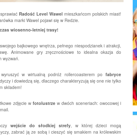
y sprawiać
Radość Level Wawel
mieszkańcom polskich miast!
żarówka marki Wawel pojawi się w Redzie.
zas wiosenno-letniej trasy!
wojego bajkowego wnętrza, pełnego niespodzianek i atrakcji,
awę. Animowane gry zręcznościowe to idealna okazja do
ch wyzwań.
wyruszyć w wirtualną podróż rollercoasterem po
fabryce
łodyczy i dowiedzą się, dlaczego charakteryzują się one nie tylko
ym składem!
tkowe zdjęcie w
fotolustrze
w dwóch sceneriach: owocowej i
mail.
eńczy
wejście do słodkiej strefy
, w której dzieci mogą
czy, zabrać ją ze sobą i cieszyć się smakiem na królewskim