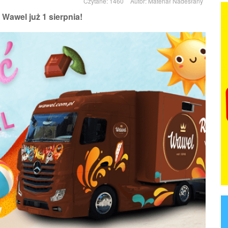
Czytane: 1460
Autor:
Materiał Nadesłany
Wawel już 1 sierpnia!