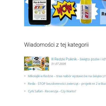
Wiadomości z tej kategorii
III Redzki Psiknik - święto psów i
31.07.2026
Mikołajki w Redzie – trwa nabór wystawców na świąteczn
Reda - STOP bezdomności zwierząt – projekt nr 2 w B
Cyrk Safari - Recenzja - Czy Warto?