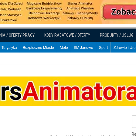
NIA / OFERTY PRACY
KODY RABATOWE / OFERTY
PRODUKTY / USŁUGI
Turystyka
Bezpieczne Miasto
Moto
SM Janowo
Sport
Zdrowie i Ur
Re