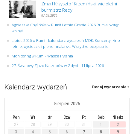
Zmarł Krzysztof Krzemiński, wieloletni
burmistrz Redy
07.02.2025
Agnieszka Chylińska w Rumi! Letnie Granie 2026 Rumia, wstęp
wolny!
Lipiec 2026 w Rumi - kalendarz wydarzeń MDK. Koncerty, kino
letnie, wycieczki i plener malarski. Wszystko bezpłatnie!
Monitoring w Rumi - Wasze Pytania
27. Światowy Zjazd Kaszubów w Gdyni - 11 lipca 2026
Kalendarz wydarzeń
Dodaj wydarzenie »
Sierpień 2026
Pon
Wt
Śr
Czw
Pt
Sob
Niedz
27
28
29
30
31
1
2
3
4
5
6
7
8
9