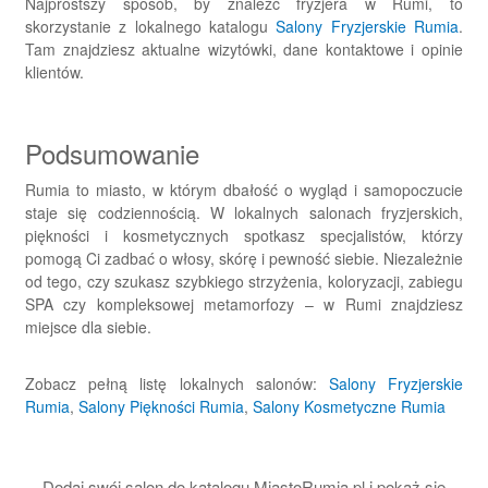
Najprostszy sposób, by znaleźć fryzjera w Rumi, to
skorzystanie z lokalnego katalogu
Salony Fryzjerskie Rumia
.
Tam znajdziesz aktualne wizytówki, dane kontaktowe i opinie
klientów.
Podsumowanie
Rumia to miasto, w którym dbałość o wygląd i samopoczucie
staje się codziennością. W lokalnych salonach fryzjerskich,
piękności i kosmetycznych spotkasz specjalistów, którzy
pomogą Ci zadbać o włosy, skórę i pewność siebie. Niezależnie
od tego, czy szukasz szybkiego strzyżenia, koloryzacji, zabiegu
SPA czy kompleksowej metamorfozy – w Rumi znajdziesz
miejsce dla siebie.
Zobacz pełną listę lokalnych salonów:
Salony Fryzjerskie
Rumia
,
Salony Piękności Rumia
,
Salony Kosmetyczne Rumia
Dodaj swój salon do katalogu MiastoRumia.pl i pokaż się