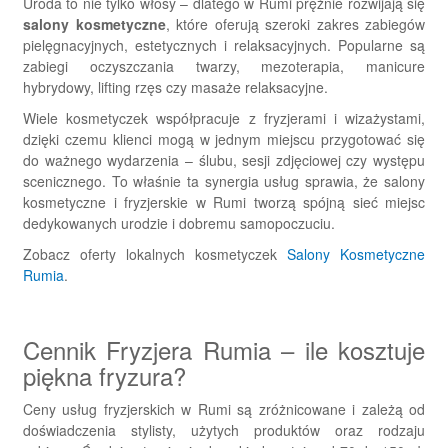
Uroda to nie tylko włosy – dlatego w Rumi prężnie rozwijają się
salony kosmetyczne
, które oferują szeroki zakres zabiegów
pielęgnacyjnych, estetycznych i relaksacyjnych. Popularne są
zabiegi oczyszczania twarzy, mezoterapia, manicure
hybrydowy, lifting rzęs czy masaże relaksacyjne.
Wiele kosmetyczek współpracuje z fryzjerami i wizażystami,
dzięki czemu klienci mogą w jednym miejscu przygotować się
do ważnego wydarzenia – ślubu, sesji zdjęciowej czy występu
scenicznego. To właśnie ta synergia usług sprawia, że salony
kosmetyczne i fryzjerskie w Rumi tworzą spójną sieć miejsc
dedykowanych urodzie i dobremu samopoczuciu.
Zobacz oferty lokalnych kosmetyczek
Salony Kosmetyczne
Rumia
.
Cennik Fryzjera Rumia – ile kosztuje
piękna fryzura?
Ceny usług fryzjerskich w Rumi są zróżnicowane i zależą od
doświadczenia stylisty, użytych produktów oraz rodzaju