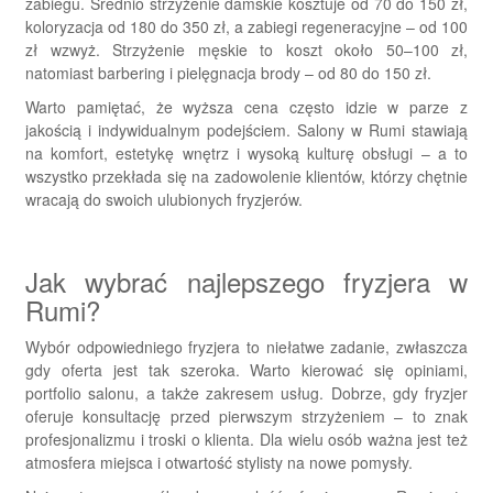
zabiegu. Średnio strzyżenie damskie kosztuje od 70 do 150 zł,
koloryzacja od 180 do 350 zł, a zabiegi regeneracyjne – od 100
zł wzwyż. Strzyżenie męskie to koszt około 50–100 zł,
natomiast barbering i pielęgnacja brody – od 80 do 150 zł.
Warto pamiętać, że wyższa cena często idzie w parze z
jakością i indywidualnym podejściem. Salony w Rumi stawiają
na komfort, estetykę wnętrz i wysoką kulturę obsługi – a to
wszystko przekłada się na zadowolenie klientów, którzy chętnie
wracają do swoich ulubionych fryzjerów.
Jak wybrać najlepszego fryzjera w
Rumi?
Wybór odpowiedniego fryzjera to niełatwe zadanie, zwłaszcza
gdy oferta jest tak szeroka. Warto kierować się opiniami,
portfolio salonu, a także zakresem usług. Dobrze, gdy fryzjer
oferuje konsultację przed pierwszym strzyżeniem – to znak
profesjonalizmu i troski o klienta. Dla wielu osób ważna jest też
atmosfera miejsca i otwartość stylisty na nowe pomysły.