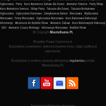
Ogłoszenia
:
Party
:
Kurs Animatora Zabaw dla Dzieci
:
Animator Seniora
:
Party Sklep
:
Kurs Animatora Seniora
:
Sklep Party
:
Tatuaże dla Dzieci
:
Tatuaże Brokatowe
:
Ogłoszenia
:
Ogłoszenia Darmowe
:
Zamykanie w Bańce
:
Warszawa
:
Wydarzenia
Warszawa
:
Firmy Warszawa
:
Ogłoszenia Warszawa
:
Kurs Balonowe Dekoracje
:
Informacje
:
Akcesoria do Bubble Show
:
Animator Zabaw
:
Kurs Balonowych Dekoracji
:
SEO
:
Animator Czasu Wolnego
:
Informacje Warszawa
:
Bubble Show
© Copyright
MiastoRumia.PL
Wszelkie Prawa Zastrzeżone.
Kopiowanie, powielanie i wykorzystywanie treści, zdjęć, grafik jest
zabronione.
Korzystanie z serwisu oznacza akceptację
regulaminu
portalu
MiastoRumia.PL
Bezpieczne Płatności obsługuje: