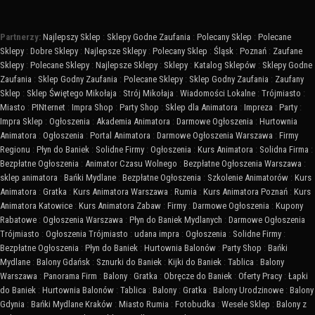
Partnerzy:
Najlepszy Sklep
:
Sklepy Godne Zaufania
:
Polecany Sklep
:
Polecane
Sklepy
:
Dobre Sklepy
:
Najlepsze Sklepy
:
Polecany Sklep
:
Śląsk
:
Poznań
:
Zaufane
Sklepy
:
Polecane Sklepy
:
Najlepsze Sklepy
:
Sklepy
:
Katalog Sklepów
:
Sklepy Godne
Zaufania
:
Sklep Godny Zaufania
:
Polecane Sklepy
:
Sklep Godny Zaufania
:
Zaufany
Sklep
:
Sklep Świętego Mikołaja
:
Strój Mikołaja
:
Wiadomości Lokalne
:
Trójmiasto
:
Miasto
:
PINternet
:
Impra Shop
:
Party Shop
:
Sklep dla Animatora
:
Impreza
:
Party
:
Impra Sklep
:
Ogłoszenia
:
Akademia Animatora
:
Darmowe Ogłoszenia
:
Hurtownia
Animatora
:
Ogłoszenia
:
Portal Animatora
:
Darmowe Ogłoszenia Warszawa
:
Firmy
Regionu
:
Płyn do Baniek
:
Solidne Firmy
:
Ogłoszenia
:
Kurs Animatora
:
Solidna Firma
:
Bezpłatne Ogłoszenia
:
Animator Czasu Wolnego
:
Bezpłatne Ogłoszenia Warszawa
:
sklep animatora
:
Bańki Mydlane
:
Bezpłatne Ogłoszenia
:
Szkolenie Animatorów
:
Kurs
Animatora
:
Gratka
:
Kurs Animatora Warszawa
:
Rumia
:
Kurs Animatora Poznań
:
Kurs
Animatora Katowice
:
Kurs Animatora Zabaw
:
Firmy
:
Darmowe Ogłoszenia
:
Kupony
Rabatowe
:
Ogłoszenia Warszawa
:
Płyn do Baniek Mydlanych
:
Darmowe Ogłoszenia
Trójmiasto
:
Ogłoszenia Trójmiasto
:
udana impra
:
Ogłoszenia
:
Solidne Firmy
:
Bezpłatne Ogłoszenia
:
Płyn do Baniek
:
Hurtownia Balonów
:
Party Shop
:
Bańki
Mydlane
:
Balony Gdańsk
:
Sznurki do Baniek
:
Kijki do Baniek
:
Tablica
:
Balony
Warszawa
:
Panorama Firm
:
Balony
:
Gratka
:
Obręcze do Baniek
:
Oferty Pracy
:
Łapki
do Baniek
:
Hurtownia Balonów
:
Tablica
:
Balony
:
Gratka
:
Balony Urodzinowe
:
Balony
Gdynia
:
Bańki Mydlane Kraków
:
Miasto Rumia
:
Fotobudka
:
Wesele Sklep
:
Balony z