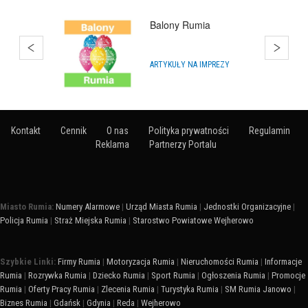
Akademia Animatora
SZKOLENIA I KURSY
Kontakt
Cennik
O nas
Polityka prywatności
Regulamin
Reklama
Partnerzy Portalu
Miasto Rumia:
Numery Alarmowe
|
Urząd Miasta Rumia
|
Jednostki Organizacyjne
|
Policja Rumia
|
Straż Miejska Rumia
|
Starostwo Powiatowe Wejherowo
Szybkie Linki:
Firmy Rumia
|
Motoryzacja Rumia
|
Nieruchomości Rumia
|
Informacje
Rumia
|
Rozrywka Rumia
|
Dziecko Rumia
|
Sport Rumia
|
Ogłoszenia Rumia
|
Promocje
Rumia
|
Oferty Pracy Rumia
|
Zlecenia Rumia
|
Turystyka Rumia
|
SM Rumia Janowo
|
Biznes Rumia
|
Gdańsk
|
Gdynia
|
Reda
|
Wejherowo