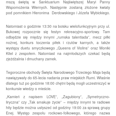
mszą świętą w Sanktuarium Najświętszej Maryi Panny
Wspomożenia Wiernych. Następnie zostaną złożone kwiaty
pod pomnikiem Hieronima Derdowskiego i Józefa Wybickiego.
Natomiast o godzinie 13:30 na boisku wielofunkcyjnym przy ul.
Bukowej rozpocznie się festyn rekreacyjno-sportowy. Tam
odbędzie się między innymi „rumska talentiada”, mecz piłki
nożnej, konkurs toczenia piłek i rzutów karnych, a także
występy duetu smyczkowego „Queens of Violins” oraz Moniki
Kitel z zespołem. Natomiast na najmłodszych czekać będą
zjeżdżalnia i dmuchany zamek.
Tegoroczne obchody Święta Narodowego Trzeciego Maja będą
nawiązywały do 65-lecia nadania praw miejskich Rumi. Właśnie
dlatego tuż po godzinie 18:00 chętni będą mogli uczestniczyć w
konkursie wiedzy o mieście.
„Kamień z napisem LOVE”, „Zagubiony”, „Symetryczno-
liryczna” czy „Tak smakuje życie” – między innymi te radiowe
hity będzie można usłyszeć od godziny 19:00 za sprawą grupy
Enej. Występ zespołu rockowo-folkowego, którego nazwa