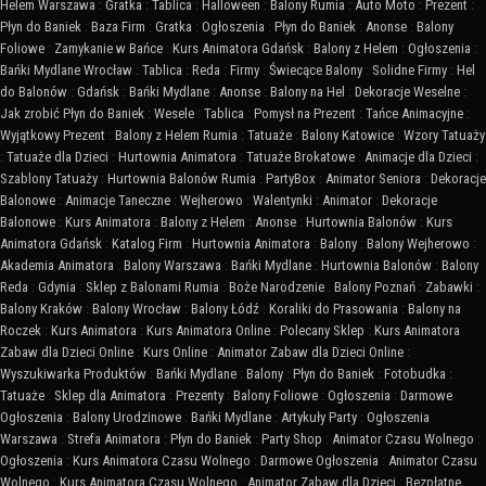
Helem Warszawa
:
Gratka
:
Tablica
:
Halloween
:
Balony Rumia
:
Auto Moto
:
Prezent
:
Płyn do Baniek
:
Baza Firm
:
Gratka
:
Ogłoszenia
:
Płyn do Baniek
:
Anonse
:
Balony
Foliowe
:
Zamykanie w Bańce
:
Kurs Animatora Gdańsk
:
Balony z Helem
:
Ogłoszenia
:
Bańki Mydlane Wrocław
:
Tablica
:
Reda
:
Firmy
:
Świecące Balony
:
Solidne Firmy
:
Hel
do Balonów
:
Gdańsk
:
Bańki Mydlane
:
Anonse
:
Balony na Hel
:
Dekoracje Weselne
:
Jak zrobić Płyn do Baniek
:
Wesele
:
Tablica
:
Pomysł na Prezent
:
Tańce Animacyjne
:
Wyjątkowy Prezent
:
Balony z Helem Rumia
:
Tatuaże
:
Balony Katowice
:
Wzory Tatuaży
:
Tatuaże dla Dzieci
:
Hurtownia Animatora
:
Tatuaże Brokatowe
:
Animacje dla Dzieci
:
Szablony Tatuaży
:
Hurtownia Balonów Rumia
:
PartyBox
:
Animator Seniora
:
Dekoracje
Balonowe
:
Animacje Taneczne
:
Wejherowo
:
Walentynki
:
Animator
:
Dekoracje
Balonowe
:
Kurs Animatora
:
Balony z Helem
:
Anonse
:
Hurtownia Balonów
:
Kurs
Animatora Gdańsk
:
Katalog Firm
:
Hurtownia Animatora
:
Balony
:
Balony Wejherowo
:
Akademia Animatora
:
Balony Warszawa
:
Bańki Mydlane
:
Hurtownia Balonów
:
Balony
Reda
:
Gdynia
:
Sklep z Balonami Rumia
:
Boże Narodzenie
:
Balony Poznań
:
Zabawki
:
Balony Kraków
:
Balony Wrocław
:
Balony Łódź
:
Koraliki do Prasowania
:
Balony na
Roczek
:
Kurs Animatora
:
Kurs Animatora Online
:
Polecany Sklep
:
Kurs Animatora
Zabaw dla Dzieci Online
:
Kurs Online
:
Animator Zabaw dla Dzieci Online
:
Wyszukiwarka Produktów
:
Bańki Mydlane
:
Balony
:
Płyn do Baniek
:
Fotobudka
:
Tatuaże
:
Sklep dla Animatora
:
Prezenty
:
Balony Foliowe
:
Ogłoszenia
:
Darmowe
Ogłoszenia
:
Balony Urodzinowe
:
Bańki Mydlane
:
Artykuły Party
:
Ogłoszenia
Warszawa
:
Strefa Animatora
:
Płyn do Baniek
:
Party Shop
:
Animator Czasu Wolnego
:
Ogłoszenia
:
Kurs Animatora Czasu Wolnego
:
Darmowe Ogłoszenia
:
Animator Czasu
Wolnego
:
Kurs Animatora Czasu Wolnego
:
Animator Zabaw dla Dzieci
:
Bezpłatne