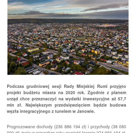
Podczas grudniowej sesji Rady Miejskiej Rumi przyjęto
projekt budżetu miasta na 2020 rok. Zgodnie z planem
urząd chce przeznaczyć na wydatki inwestycyjne aż 57,7
mln zł. Największym przedsięwzięciem będzie budowa
węzła integracyjnego z tunelem w Janowie.
Prognozowane dochody (236 886 194 zł) i przychody (38 080
000 zł) mają w przyszłym roku wynieść łącznie 274 966 194 zł,