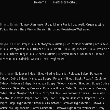
Reklama
Partnerzy Portalu
Miasto Rumia:
Numery Alarmowe
|
Urząd Miasta Rumia
|
Jednostki Organizacyjne
|
Policja Rumia
|
Straż Miejska Rumia
|
Starostwo Powiatowe Wejherowo
Szybkie Linki:
Firmy Rumia
|
Motoryzacja Rumia
|
Nieruchomości Rumia
|
Informacje
Rumia
|
Rozrywka Rumia
|
Dziecko Rumia
|
Sport Rumia
|
Ogłoszenia Rumia
|
Promocje
Rumia
|
Oferty Pracy Rumia
|
Zlecenia Rumia
|
Turystyka Rumia
|
SM Rumia Janowo
|
Biznes Rumia
|
Gdańsk
|
Gdynia
|
Reda
|
Wejherowo
Partnerzy:
Najlepszy Sklep
:
Sklepy Godne Zaufania
:
Polecany Sklep
:
Polecane
Sklepy
:
Dobre Sklepy
:
Najlepsze Sklepy
:
Polecany Sklep
:
Śląsk
:
Poznań
:
Zaufane
Sklepy
:
Polecane Sklepy
:
Najlepsze Sklepy
:
Sklepy
:
Katalog Sklepów
:
Sklepy Godne
Zaufania
:
Sklep Godny Zaufania
:
Polecane Sklepy
:
Sklep Godny Zaufania
:
Zaufany
Sklep
:
Sklep Świętego Mikołaja
:
Strój Mikołaja
:
Wiadomości Lokalne
:
Trójmiasto
:
Miasto
:
PINternet
:
Impra Shop
:
Party Shop
:
Sklep dla Animatora
:
Impreza
:
Party
:
Impra Sklep
:
Ogłoszenia
:
Akademia Animatora
:
Darmowe Ogłoszenia
:
Hurtownia
Animatora
:
Ogłoszenia
:
Portal Animatora
:
Darmowe Ogłoszenia Warszawa
:
Firmy