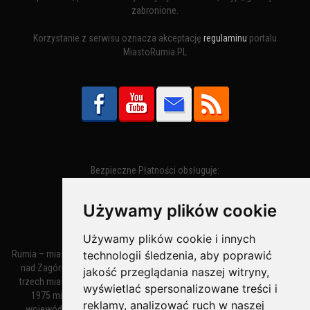
zabronione.
Korzystanie z serwisu oznacza akceptację
regulaminu
portalu
MiastoRumia.PL
Bezpieczne Płatności obsługuje:
Używamy plików cookie
Używamy plików cookie i innych
technologii śledzenia, aby poprawić
Rumia – miasto w województwie pomorskim, w powiecie wejherowskim
nad Zagórską Strugą. Z miastami Wejherowem i Redą tworzy zespół
jakość przeglądania naszej witryny,
trzech miast zwany Małym Trójmiastem Kaszubskim. W latach 1945–
wyświetlać spersonalizowane treści i
1975 miasto administracyjnie należało do tak zwanego dużego
reklamy, analizować ruch w naszej
województwa gdańskiego, a w latach 1975–1998 do tak zwanego