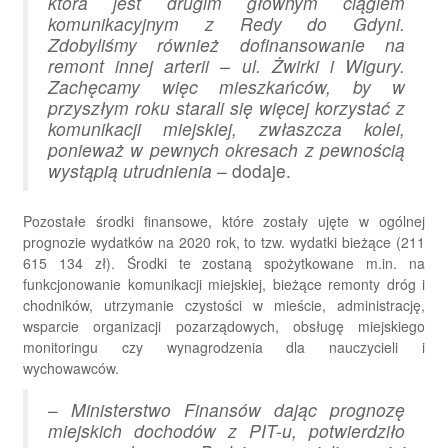
która jest drugim głównym ciągiem
komunikacyjnym z Redy do Gdyni.
Zdobyliśmy również dofinansowanie na
remont innej arterii – ul. Żwirki i Wigury.
Zachęcamy więc mieszkańców, by w
przyszłym roku starali się więcej korzystać z
komunikacji miejskiej, zwłaszcza kolei,
ponieważ w pewnych okresach z pewnością
wystąpią utrudnienia
– dodaje.
Pozostałe środki finansowe, które zostały ujęte w ogólnej
prognozie wydatków na 2020 rok, to tzw. wydatki bieżące (211
615 134 zł). Środki te zostaną spożytkowane m.in. na
funkcjonowanie komunikacji miejskiej, bieżące remonty dróg i
chodników, utrzymanie czystości w mieście, administrację,
wsparcie organizacji pozarządowych, obsługę miejskiego
monitoringu czy wynagrodzenia dla nauczycieli i
wychowawców.
–
Ministerstwo Finansów dając prognozę
miejskich dochodów z PIT-u, potwierdziło