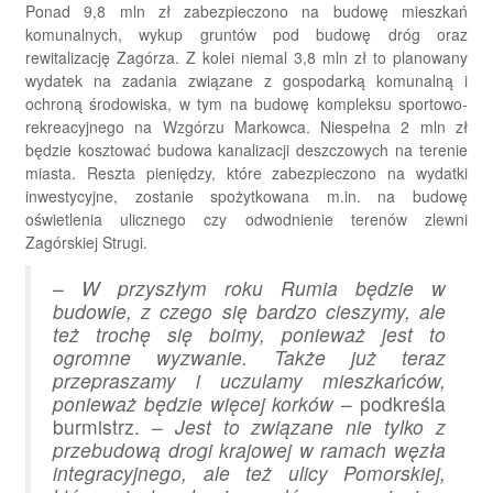
Ponad 9,8 mln zł zabezpieczono na budowę mieszkań
komunalnych, wykup gruntów pod budowę dróg oraz
rewitalizację Zagórza. Z kolei niemal 3,8 mln zł to planowany
wydatek na zadania związane z gospodarką komunalną i
ochroną środowiska, w tym na budowę kompleksu sportowo-
rekreacyjnego na Wzgórzu Markowca. Niespełna 2 mln zł
będzie kosztować budowa kanalizacji deszczowych na terenie
miasta. Reszta pieniędzy, które zabezpieczono na wydatki
inwestycyjne, zostanie spożytkowana m.in. na budowę
oświetlenia ulicznego czy odwodnienie terenów zlewni
Zagórskiej Strugi.
–
W przyszłym roku Rumia będzie w
budowie, z czego się bardzo cieszymy, ale
też trochę się boimy, ponieważ jest to
ogromne wyzwanie. Także już teraz
przepraszamy i uczulamy mieszkańców,
ponieważ będzie więcej korków
– podkreśla
burmistrz. –
Jest to związane nie tylko z
przebudową drogi krajowej w ramach węzła
integracyjnego, ale też ulicy Pomorskiej,