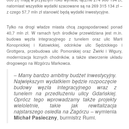
natomiast wszystkie wydatki szacowane są na 269 315 134 zł –
z czego 57,7 mln zł stanowić będą wydatki inwestycyjne.
Tylko na drogi władze miasta chcą zagospodarować ponad
40,7 mln zł. W ramach tych środków przewidziana jest m.in.
budowa węzła integracyjnego z tunelem oraz ulic Marii
Konopnickiej i Katowickiej, odcinków ulic Sędzickiego i
Grottgera, przebudowa ulic Pomorskiej oraz Żwirki i Wigury,
modernizacja licznych chodników, a także stworzenie układu
drogowego na Wzgórzu Markowca.
–
Mamy bardzo ambitny budżet inwestycyjny.
Największym wydatkiem będzie rozpoczęcie
budowy węzła integracyjnego wraz z
tunelem na przedłużeniu ulicy Gdańskiej.
Oprócz tego wprowadzamy także projekty
wieloletnie, takie jak rewitalizacja
najstarszego osiedla na Zagórzu
– wymienia
Michał Pasieczny
, burmistrz Rumi.