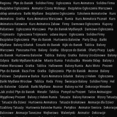
Regionu
:
Płyn do Baniek
:
Solidne Firmy
:
Ogłoszenia
:
Kurs Animatora
:
Solidna Firma
:
Bezpłatne Ogłoszenia
:
Animator Czasu Wolnego
:
Bezpłatne Ogłoszenia Warszawa
:
sklep animatora
:
Bańki Mydlane
:
Bezpłatne Ogłoszenia
:
Szkolenie Animatorów
:
Kurs
Animatora
:
Gratka
:
Kurs Animatora Warszawa
:
Rumia
:
Kurs Animatora Poznań
:
Kurs
Animatora Katowice
:
Kurs Animatora Zabaw
:
Firmy
:
Darmowe Ogłoszenia
:
Kupony
Rabatowe
:
Ogłoszenia Warszawa
:
Płyn do Baniek Mydlanych
:
Darmowe Ogłoszenia
Trójmiasto
:
Ogłoszenia Trójmiasto
:
udana impra
:
Ogłoszenia
:
Solidne Firmy
:
Bezpłatne Ogłoszenia
:
Płyn do Baniek
:
Hurtownia Balonów
:
Party Shop
:
Bańki
Mydlane
:
Balony Gdańsk
:
Sznurki do Baniek
:
Kijki do Baniek
:
Tablica
:
Balony
Warszawa
:
Panorama Firm
:
Balony
:
Gratka
:
Obręcze do Baniek
:
Oferty Pracy
:
Łapki
do Baniek
:
Hurtownia Balonów
:
Tablica
:
Balony
:
Gratka
:
Balony Urodzinowe
:
Balony
Gdynia
:
Bańki Mydlane Kraków
:
Miasto Rumia
:
Fotobudka
:
Wesele Sklep
:
Balony z
Helem Warszawa
:
Gratka
:
Tablica
:
Halloween
:
Balony Rumia
:
Auto Moto
:
Prezent
:
Płyn do Baniek
:
Baza Firm
:
Gratka
:
Ogłoszenia
:
Płyn do Baniek
:
Anonse
:
Balony
Foliowe
:
Zamykanie w Bańce
:
Kurs Animatora Gdańsk
:
Balony z Helem
:
Ogłoszenia
:
Bańki Mydlane Wrocław
:
Tablica
:
Reda
:
Firmy
:
Świecące Balony
:
Solidne Firmy
:
Hel
do Balonów
:
Gdańsk
:
Bańki Mydlane
:
Anonse
:
Balony na Hel
:
Dekoracje Weselne
:
Jak zrobić Płyn do Baniek
:
Wesele
:
Tablica
:
Pomysł na Prezent
:
Tańce Animacyjne
:
Wyjątkowy Prezent
:
Balony z Helem Rumia
:
Tatuaże
:
Balony Katowice
:
Wzory Tatuaży
:
Tatuaże dla Dzieci
:
Hurtownia Animatora
:
Tatuaże Brokatowe
:
Animacje dla Dzieci
:
Szablony Tatuaży
:
Hurtownia Balonów Rumia
:
PartyBox
:
Animator Seniora
:
Dekoracje
Balonowe
:
Animacje Taneczne
:
Wejherowo
:
Walentynki
:
Animator
:
Dekoracje