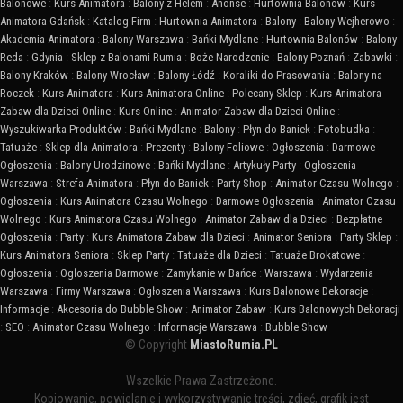
Balonowe
:
Kurs Animatora
:
Balony z Helem
:
Anonse
:
Hurtownia Balonów
:
Kurs
Animatora Gdańsk
:
Katalog Firm
:
Hurtownia Animatora
:
Balony
:
Balony Wejherowo
:
Akademia Animatora
:
Balony Warszawa
:
Bańki Mydlane
:
Hurtownia Balonów
:
Balony
Reda
:
Gdynia
:
Sklep z Balonami Rumia
:
Boże Narodzenie
:
Balony Poznań
:
Zabawki
:
Balony Kraków
:
Balony Wrocław
:
Balony Łódź
:
Koraliki do Prasowania
:
Balony na
Roczek
:
Kurs Animatora
:
Kurs Animatora Online
:
Polecany Sklep
:
Kurs Animatora
Zabaw dla Dzieci Online
:
Kurs Online
:
Animator Zabaw dla Dzieci Online
:
Wyszukiwarka Produktów
:
Bańki Mydlane
:
Balony
:
Płyn do Baniek
:
Fotobudka
:
Tatuaże
:
Sklep dla Animatora
:
Prezenty
:
Balony Foliowe
:
Ogłoszenia
:
Darmowe
Ogłoszenia
:
Balony Urodzinowe
:
Bańki Mydlane
:
Artykuły Party
:
Ogłoszenia
Warszawa
:
Strefa Animatora
:
Płyn do Baniek
:
Party Shop
:
Animator Czasu Wolnego
:
Ogłoszenia
:
Kurs Animatora Czasu Wolnego
:
Darmowe Ogłoszenia
:
Animator Czasu
Wolnego
:
Kurs Animatora Czasu Wolnego
:
Animator Zabaw dla Dzieci
:
Bezpłatne
Ogłoszenia
:
Party
:
Kurs Animatora Zabaw dla Dzieci
:
Animator Seniora
:
Party Sklep
:
Kurs Animatora Seniora
:
Sklep Party
:
Tatuaże dla Dzieci
:
Tatuaże Brokatowe
:
Ogłoszenia
:
Ogłoszenia Darmowe
:
Zamykanie w Bańce
:
Warszawa
:
Wydarzenia
Warszawa
:
Firmy Warszawa
:
Ogłoszenia Warszawa
:
Kurs Balonowe Dekoracje
:
Informacje
:
Akcesoria do Bubble Show
:
Animator Zabaw
:
Kurs Balonowych Dekoracji
:
SEO
:
Animator Czasu Wolnego
:
Informacje Warszawa
:
Bubble Show
© Copyright
MiastoRumia.PL
Wszelkie Prawa Zastrzeżone.
Kopiowanie, powielanie i wykorzystywanie treści, zdjęć, grafik jest