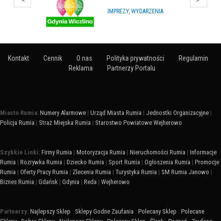
ARTYKUŁY NA IMPREZY
Kontakt
Cennik
O nas
Polityka prywatności
Regulamin
Reklama
Partnerzy Portalu
Miasto Rumia:
Numery Alarmowe
|
Urząd Miasta Rumia
|
Jednostki Organizacyjne
|
Policja Rumia
|
Straż Miejska Rumia
|
Starostwo Powiatowe Wejherowo
Szybkie Linki:
Firmy Rumia
|
Motoryzacja Rumia
|
Nieruchomości Rumia
|
Informacje
Rumia
|
Rozrywka Rumia
|
Dziecko Rumia
|
Sport Rumia
|
Ogłoszenia Rumia
|
Promocje
Rumia
|
Oferty Pracy Rumia
|
Zlecenia Rumia
|
Turystyka Rumia
|
SM Rumia Janowo
|
Biznes Rumia
|
Gdańsk
|
Gdynia
|
Reda
|
Wejherowo
Partnerzy:
Najlepszy Sklep
:
Sklepy Godne Zaufania
:
Polecany Sklep
:
Polecane