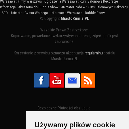
Warszawa
:
Firmy Warszawa
:
Ogłoszenia Warszawa
:
Kurs Balonowe Dekoracje
:
Informacje
:
Akcesoria do Bubble Show
:
Animator Zabaw
:
Kurs Balonowych Dekoracji
:
SEO
:
Animator Czasu Wolnego
:
Informacje Warszawa
:
Bubble Show
© Copyright
MiastoRumia.PL
Wszelkie Prawa Zastrzeżone.
Kopiowanie, powielanie i wykorzystywanie treści, zdjęć, grafik jest
zabronione.
Korzystanie z serwisu oznacza akceptację
regulaminu
portalu
MiastoRumia.PL
Bezpieczne Płatności obsługuje:
Używamy plików cookie