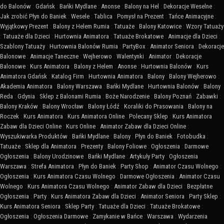
do Balonów
:
Gdańsk
:
Bańki Mydlane
:
Anonse
:
Balony na Hel
:
Dekoracje Weselne
:
Jak zrobić Płyn do Baniek
:
Wesele
:
Tablica
:
Pomysł na Prezent
:
Tańce Animacyjne
:
Wyjątkowy Prezent
:
Balony z Helem Rumia
:
Tatuaże
:
Balony Katowice
:
Wzory Tatuaży
:
Tatuaże dla Dzieci
:
Hurtownia Animatora
:
Tatuaże Brokatowe
:
Animacje dla Dzieci
:
Szablony Tatuaży
:
Hurtownia Balonów Rumia
:
PartyBox
:
Animator Seniora
:
Dekoracje
Balonowe
:
Animacje Taneczne
:
Wejherowo
:
Walentynki
:
Animator
:
Dekoracje
Balonowe
:
Kurs Animatora
:
Balony z Helem
:
Anonse
:
Hurtownia Balonów
:
Kurs
Animatora Gdańsk
:
Katalog Firm
:
Hurtownia Animatora
:
Balony
:
Balony Wejherowo
:
Akademia Animatora
:
Balony Warszawa
:
Bańki Mydlane
:
Hurtownia Balonów
:
Balony
Reda
:
Gdynia
:
Sklep z Balonami Rumia
:
Boże Narodzenie
:
Balony Poznań
:
Zabawki
:
Balony Kraków
:
Balony Wrocław
:
Balony Łódź
:
Koraliki do Prasowania
:
Balony na
Roczek
:
Kurs Animatora
:
Kurs Animatora Online
:
Polecany Sklep
:
Kurs Animatora
Zabaw dla Dzieci Online
:
Kurs Online
:
Animator Zabaw dla Dzieci Online
:
Wyszukiwarka Produktów
:
Bańki Mydlane
:
Balony
:
Płyn do Baniek
:
Fotobudka
:
Tatuaże
:
Sklep dla Animatora
:
Prezenty
:
Balony Foliowe
:
Ogłoszenia
:
Darmowe
Ogłoszenia
:
Balony Urodzinowe
:
Bańki Mydlane
:
Artykuły Party
:
Ogłoszenia
Warszawa
:
Strefa Animatora
:
Płyn do Baniek
:
Party Shop
:
Animator Czasu Wolnego
:
Ogłoszenia
:
Kurs Animatora Czasu Wolnego
:
Darmowe Ogłoszenia
:
Animator Czasu
Wolnego
:
Kurs Animatora Czasu Wolnego
:
Animator Zabaw dla Dzieci
:
Bezpłatne
Ogłoszenia
:
Party
:
Kurs Animatora Zabaw dla Dzieci
:
Animator Seniora
:
Party Sklep
:
Kurs Animatora Seniora
:
Sklep Party
:
Tatuaże dla Dzieci
:
Tatuaże Brokatowe
:
Ogłoszenia
:
Ogłoszenia Darmowe
:
Zamykanie w Bańce
:
Warszawa
:
Wydarzenia