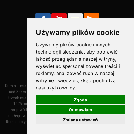
Używamy plików cookie
Używamy plików cookie i innych
Bezpieczne Płatności obsługuje:
technologii śledzenia, aby poprawić
jakość przeglądania naszej witryny,
wyświetlać spersonalizowane treści i
reklamy, analizować ruch w naszej
witrynie i wiedzieć, skąd pochodzą
Rumia – miasto w województwie pomorskim, w powiecie wejherowskim
nasi użytkownicy.
nad Zagórską Strugą. Z miastami Wejherowem i Redą tworzy zespół
trzech miast zwany Małym Trójmiastem Kaszubskim. W latach 1945–
Zgoda
1975 miasto administracyjnie należało do tak zwanego dużego
Odmawiam
województwa gdańskiego, a w latach 1975–1998 do tak zwanego
małego województwa gdańskiego. Według danych z 1 stycznia 2018
Zmiana ustawień
Rumia liczyła 48 632 mieszkańców. Jest największym polskim miastem
nie będącym siedzibą powiatu.