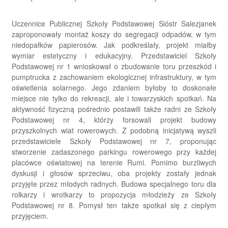
Uczennice Publicznej Szkoły Podstawowej Sióstr Salezjanek
zaproponowały montaż koszy do segregacji odpadów, w tym
niedopałków papierosów. Jak podkreślały, projekt miałby
wymiar estetyczny i edukacyjny. Przedstawiciel Szkoły
Podstawowej nr 1 wnioskował o zbudowanie toru przeszkód i
pumptrucka z zachowaniem ekologicznej infrastruktury, w tym
oświetlenia solarnego. Jego zdaniem byłoby to doskonałe
miejsce nie tylko do rekreacji, ale i towarzyskich spotkań. Na
aktywność fizyczną pośrednio postawili także radni ze Szkoły
Podstawowej nr 4, którzy forsowali projekt budowy
przyszkolnych wiat rowerowych. Z podobną inicjatywą wyszli
przedstawiciele Szkoły Podstawowej nr 7, proponując
stworzenie zadaszonego parkingu rowerowego przy każdej
placówce oświatowej na terenie Rumi. Pomimo burzliwych
dyskusji i głosów sprzeciwu, oba projekty zostały jednak
przyjęte przez młodych radnych. Budowa specjalnego toru dla
rolkarzy i wrotkarzy to propozycja młodzieży ze Szkoły
Podstawowej nr 8. Pomysł ten także spotkał się z ciepłym
przyjęciem.