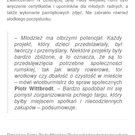
wręczenie certyfikatów i upominków dla młodych radnych, a
także wykonanie pamiątkowych zdjęć. Nie zabrakło również
słodkiego poczęstunku.
–
Młodzież ma olbrzymi potencjał. Każdy
projekt, który dzieci przedstawiały, był
twórczy i przemyślany. Niektóre projekty były
bardzo zbliżone, a to oznacza, że są to
przedsięwzięcia potrzebne społeczności
rumskiej, tak jak wiaty rowerowe, tor
wrotkowy czy dbałość o czystość w mieście
– mówi wiceburmistrz do spraw społecznych
Piotr Wittbrodt
. –
Bardzo spodobał mi się
pomysł zorganizowania pchlego targu, który
byłby miejscem spotkań i niecodziennych
zakupów
– podsumowuje.
Dziecięca Sesja Rady Miejskiej Rumi zakończyła trzecią edycję