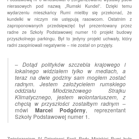
nierasowych pod nazwą „Rumski Kundel”. Dzięki temu
wydarzeniu mieszkańcy Rumi mieliby się przekonać, że
kundelki w niczym nie ustępują rasowcom. Ostatnim z
zaproponowanych przedsięwzięć był prezentowany przez
radne ze Szkoły Podstawowej numer 10 projekt budowy
przyszkolnego parkingu. Był to jedyny projekt uchwały, który
radni zaopiniowali negatywnie – nie został on przyjęty.
–
Dotąd polityków szczebla krajowego i
lokalnego widziałem tylko w mediach, a
teraz na dwie godziny sam mogłem zostać
radnym. Jestem założycielem rumskiego
oddziału Młodzieżowego Strajku
Klimatycznego, jestem wolontariuszem, z
chęcią w przyszłości zostałbym radnym
–
mówi
Marcel Podgórny
, reprezentant
Szkoły Podstawowej numer 1.
Zwieńczeniem IV Dziecięcej Sesji Rady Miejskiej Rumi było