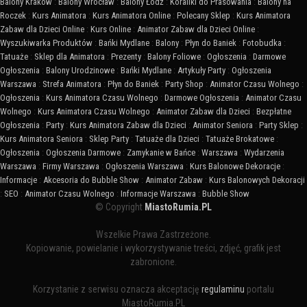
Balony Kraków
:
Balony Wrocław
:
Balony Łódź
:
Koraliki do Prasowania
:
Balony na
Roczek
:
Kurs Animatora
:
Kurs Animatora Online
:
Polecany Sklep
:
Kurs Animatora
Zabaw dla Dzieci Online
:
Kurs Online
:
Animator Zabaw dla Dzieci Online
:
Wyszukiwarka Produktów
:
Bańki Mydlane
:
Balony
:
Płyn do Baniek
:
Fotobudka
:
Tatuaże
:
Sklep dla Animatora
:
Prezenty
:
Balony Foliowe
:
Ogłoszenia
:
Darmowe
Ogłoszenia
:
Balony Urodzinowe
:
Bańki Mydlane
:
Artykuły Party
:
Ogłoszenia
Warszawa
:
Strefa Animatora
:
Płyn do Baniek
:
Party Shop
:
Animator Czasu Wolnego
:
Ogłoszenia
:
Kurs Animatora Czasu Wolnego
:
Darmowe Ogłoszenia
:
Animator Czasu
Wolnego
:
Kurs Animatora Czasu Wolnego
:
Animator Zabaw dla Dzieci
:
Bezpłatne
Ogłoszenia
:
Party
:
Kurs Animatora Zabaw dla Dzieci
:
Animator Seniora
:
Party Sklep
:
Kurs Animatora Seniora
:
Sklep Party
:
Tatuaże dla Dzieci
:
Tatuaże Brokatowe
:
Ogłoszenia
:
Ogłoszenia Darmowe
:
Zamykanie w Bańce
:
Warszawa
:
Wydarzenia
Warszawa
:
Firmy Warszawa
:
Ogłoszenia Warszawa
:
Kurs Balonowe Dekoracje
:
Informacje
:
Akcesoria do Bubble Show
:
Animator Zabaw
:
Kurs Balonowych Dekoracji
:
SEO
:
Animator Czasu Wolnego
:
Informacje Warszawa
:
Bubble Show
© Copyright
MiastoRumia.PL
Wszelkie Prawa Zastrzeżone.
Kopiowanie, powielanie i wykorzystywanie treści, zdjęć, grafik jest
zabronione.
Korzystanie z serwisu oznacza akceptację
regulaminu
portalu
MiastoRumia.PL