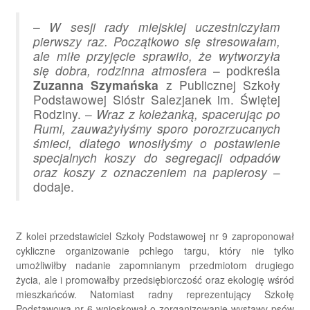
–
W sesji rady miejskiej uczestniczyłam
pierwszy raz. Początkowo się stresowałam,
ale miłe przyjęcie sprawiło, że wytworzyła
się dobra, rodzinna atmosfera
– podkreśla
Zuzanna Szymańska
z Publicznej Szkoły
Podstawowej Sióstr Salezjanek im. Świętej
Rodziny. –
Wraz z koleżanką, spacerując po
Rumi, zauważyłyśmy sporo porozrzucanych
śmieci, dlatego wnosiłyśmy o postawienie
specjalnych koszy do segregacji odpadów
oraz koszy z oznaczeniem na papierosy
–
dodaje.
Z kolei przedstawiciel Szkoły Podstawowej nr 9 zaproponował
cykliczne organizowanie pchlego targu, który nie tylko
umożliwiłby nadanie zapomnianym przedmiotom drugiego
życia, ale i promowałby przedsiębiorczość oraz ekologię wśród
mieszkańców. Natomiast radny reprezentujący Szkołę
Podstawową nr 6 wnioskował o zorganizowanie wystawy psów