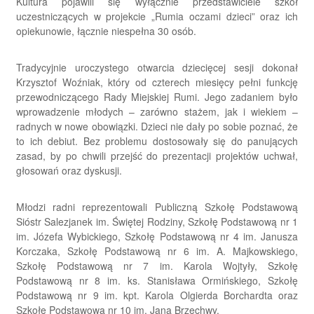
Kultura pojawili się wyłącznie przedstawiciele szkół
uczestniczących w projekcie „Rumia oczami dzieci” oraz ich
opiekunowie, łącznie niespełna 30 osób.
Tradycyjnie uroczystego otwarcia dziecięcej sesji dokonał
Krzysztof Woźniak, który od czterech miesięcy pełni funkcję
przewodniczącego Rady Miejskiej Rumi. Jego zadaniem było
wprowadzenie młodych – zarówno stażem, jak i wiekiem –
radnych w nowe obowiązki. Dzieci nie dały po sobie poznać, że
to ich debiut. Bez problemu dostosowały się do panujących
zasad, by po chwili przejść do prezentacji projektów uchwał,
głosowań oraz dyskusji.
Młodzi radni reprezentowali Publiczną Szkołę Podstawową
Sióstr Salezjanek im. Świętej Rodziny, Szkołę Podstawową nr 1
im. Józefa Wybickiego, Szkołę Podstawową nr 4 im. Janusza
Korczaka, Szkołę Podstawową nr 6 im. A. Majkowskiego,
Szkołę Podstawową nr 7 im. Karola Wojtyły, Szkołę
Podstawową nr 8 im. ks. Stanisława Ormińskiego, Szkołę
Podstawową nr 9 im. kpt. Karola Olgierda Borchardta oraz
Szkołę Podstawową nr 10 im. Jana Brzechwy.