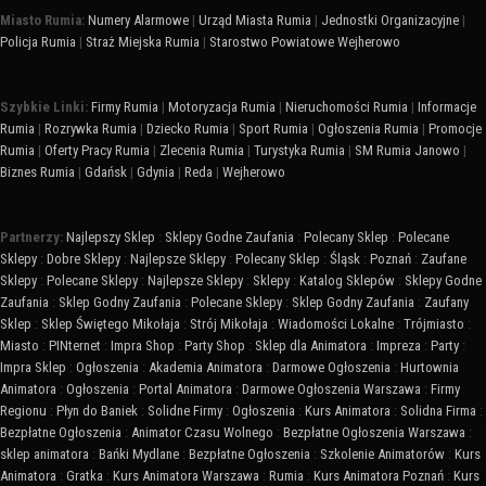
Miasto Rumia:
Numery Alarmowe
|
Urząd Miasta Rumia
|
Jednostki Organizacyjne
|
Policja Rumia
|
Straż Miejska Rumia
|
Starostwo Powiatowe Wejherowo
Szybkie Linki:
Firmy Rumia
|
Motoryzacja Rumia
|
Nieruchomości Rumia
|
Informacje
Rumia
|
Rozrywka Rumia
|
Dziecko Rumia
|
Sport Rumia
|
Ogłoszenia Rumia
|
Promocje
Rumia
|
Oferty Pracy Rumia
|
Zlecenia Rumia
|
Turystyka Rumia
|
SM Rumia Janowo
|
Biznes Rumia
|
Gdańsk
|
Gdynia
|
Reda
|
Wejherowo
Partnerzy:
Najlepszy Sklep
:
Sklepy Godne Zaufania
:
Polecany Sklep
:
Polecane
Sklepy
:
Dobre Sklepy
:
Najlepsze Sklepy
:
Polecany Sklep
:
Śląsk
:
Poznań
:
Zaufane
Sklepy
:
Polecane Sklepy
:
Najlepsze Sklepy
:
Sklepy
:
Katalog Sklepów
:
Sklepy Godne
Zaufania
:
Sklep Godny Zaufania
:
Polecane Sklepy
:
Sklep Godny Zaufania
:
Zaufany
Sklep
:
Sklep Świętego Mikołaja
:
Strój Mikołaja
:
Wiadomości Lokalne
:
Trójmiasto
:
Miasto
:
PINternet
:
Impra Shop
:
Party Shop
:
Sklep dla Animatora
:
Impreza
:
Party
:
Impra Sklep
:
Ogłoszenia
:
Akademia Animatora
:
Darmowe Ogłoszenia
:
Hurtownia
Animatora
:
Ogłoszenia
:
Portal Animatora
:
Darmowe Ogłoszenia Warszawa
:
Firmy
Regionu
:
Płyn do Baniek
:
Solidne Firmy
:
Ogłoszenia
:
Kurs Animatora
:
Solidna Firma
:
Bezpłatne Ogłoszenia
:
Animator Czasu Wolnego
:
Bezpłatne Ogłoszenia Warszawa
:
sklep animatora
:
Bańki Mydlane
:
Bezpłatne Ogłoszenia
:
Szkolenie Animatorów
:
Kurs
Animatora
:
Gratka
:
Kurs Animatora Warszawa
:
Rumia
:
Kurs Animatora Poznań
:
Kurs