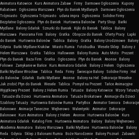
Animatora Katowice
:
Kurs Animatora Zabaw
:
Firmy
:
Darmowe Ogłoszenia
:
Kupony
Rabatowe
:
Ogłoszenia Warszawa
:
Płyn do Baniek Mydlanych
:
Darmowe Ogłoszenia
Trójmiasto
:
Ogłoszenia Trójmiasto
:
udana impra
:
Ogłoszenia
:
Solidne Firmy
:
Bezpłatne Ogłoszenia
:
Płyn do Baniek
:
Hurtownia Balonów
:
Party Shop
:
Bańki
Mydlane
:
Balony Gdańsk
:
Sznurki do Baniek
:
Kijki do Baniek
:
Tablica
:
Balony
Warszawa
:
Panorama Firm
:
Balony
:
Gratka
:
Obręcze do Baniek
:
Oferty Pracy
:
Łapki
do Baniek
:
Hurtownia Balonów
:
Tablica
:
Balony
:
Gratka
:
Balony Urodzinowe
:
Balony
Gdynia
:
Bańki Mydlane Kraków
:
Miasto Rumia
:
Fotobudka
:
Wesele Sklep
:
Balony z
Helem Warszawa
:
Gratka
:
Tablica
:
Halloween
:
Balony Rumia
:
Auto Moto
:
Prezent
:
Płyn do Baniek
:
Baza Firm
:
Gratka
:
Ogłoszenia
:
Płyn do Baniek
:
Anonse
:
Balony
Foliowe
:
Zamykanie w Bańce
:
Kurs Animatora Gdańsk
:
Balony z Helem
:
Ogłoszenia
:
Bańki Mydlane Wrocław
:
Tablica
:
Reda
:
Firmy
:
Świecące Balony
:
Solidne Firmy
:
Hel
do Balonów
:
Gdańsk
:
Bańki Mydlane
:
Anonse
:
Balony na Hel
:
Dekoracje Weselne
:
Jak zrobić Płyn do Baniek
:
Wesele
:
Tablica
:
Pomysł na Prezent
:
Tańce Animacyjne
:
Wyjątkowy Prezent
:
Balony z Helem Rumia
:
Tatuaże
:
Balony Katowice
:
Wzory Tatuaży
:
Tatuaże dla Dzieci
:
Hurtownia Animatora
:
Tatuaże Brokatowe
:
Animacje dla Dzieci
:
Szablony Tatuaży
:
Hurtownia Balonów Rumia
:
PartyBox
:
Animator Seniora
:
Dekoracje
Balonowe
:
Animacje Taneczne
:
Wejherowo
:
Walentynki
:
Animator
:
Dekoracje
Balonowe
:
Kurs Animatora
:
Balony z Helem
:
Anonse
:
Hurtownia Balonów
:
Kurs
Animatora Gdańsk
:
Katalog Firm
:
Hurtownia Animatora
:
Balony
:
Balony Wejherowo
:
Akademia Animatora
:
Balony Warszawa
:
Bańki Mydlane
:
Hurtownia Balonów
:
Balony
Reda
:
Gdynia
:
Sklep z Balonami Rumia
:
Boże Narodzenie
:
Balony Poznań
:
Zabawki
: