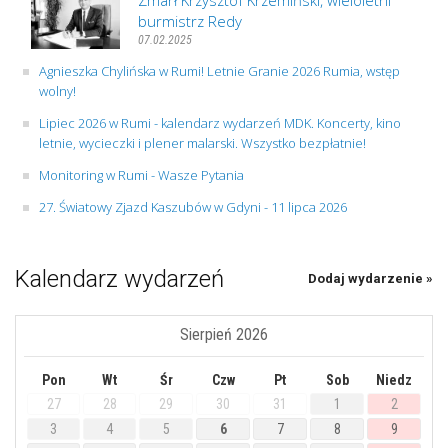
Zmarł Krzysztof Krzemiński, wieloletni
burmistrz Redy
07.02.2025
Agnieszka Chylińska w Rumi! Letnie Granie 2026 Rumia, wstęp
wolny!
Lipiec 2026 w Rumi - kalendarz wydarzeń MDK. Koncerty, kino
letnie, wycieczki i plener malarski. Wszystko bezpłatnie!
Monitoring w Rumi - Wasze Pytania
27. Światowy Zjazd Kaszubów w Gdyni - 11 lipca 2026
Kalendarz wydarzeń
Dodaj wydarzenie »
Sierpień 2026
Pon
Wt
Śr
Czw
Pt
Sob
Niedz
27
28
29
30
31
1
2
3
4
5
6
7
8
9