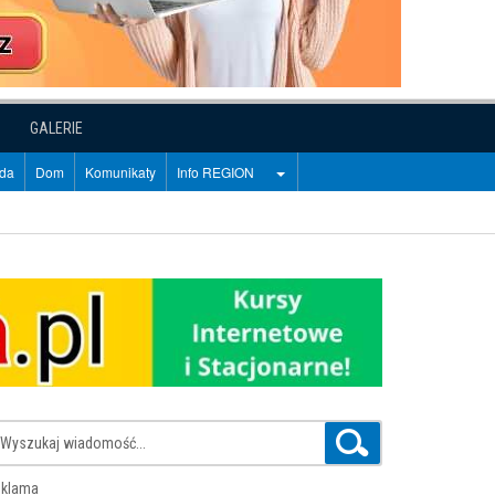
GALERIE
oda
Dom
Komunikaty
Info REGION
klama