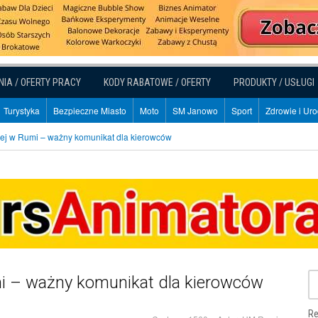
NIA / OFERTY PRACY
KODY RABATOWE / OFERTY
PRODUKTY / USŁUGI
Turystyka
Bezpieczne Miasto
Moto
SM Janowo
Sport
Zdrowie i Ur
iej w Rumi – ważny komunikat dla kierowców
mi – ważny komunikat dla kierowców
Re