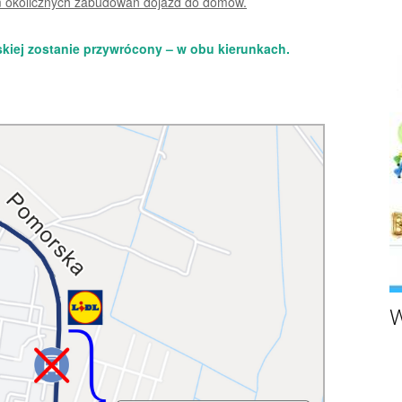
m okolicznych zabudowań dojazd do domów.
kiej zostanie przywrócony – w obu kierunkach.
W