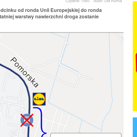
Czytane: 1560
Autor:
UM Rumia
dcinku od ronda Unii Europejskiej do ronda
tatniej warstwy nawierzchni droga zostanie