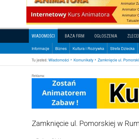
WIADOMOŚCI
BAZA FIRM
OGŁOSZENIA
ZLECE
Informacje
Biznes
Kultura i Rozrywka
Strefa Dziecka
Tu jesteś:
Wiadomości
Komunikaty
Zamknięcie ul. Pomorsk
Reklama:
Zamknięcie ul. Pomorskiej w Ru