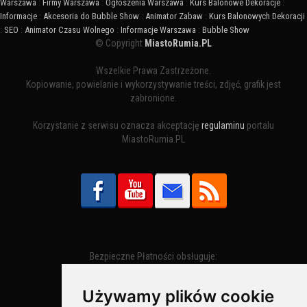
Warszawa
:
Firmy Warszawa
:
Ogłoszenia Warszawa
:
Kurs Balonowe Dekoracje
:
Informacje
:
Akcesoria do Bubble Show
:
Animator Zabaw
:
Kurs Balonowych Dekoracji
:
SEO
:
Animator Czasu Wolnego
:
Informacje Warszawa
:
Bubble Show
© Copyright
MiastoRumia.PL
Wszelkie Prawa Zastrzeżone.
Kopiowanie, powielanie i wykorzystywanie treści, zdjęć, grafik jest
zabronione.
Korzystanie z serwisu oznacza akceptację
regulaminu
portalu
MiastoRumia.PL
Bezpieczne Płatności obsługuje:
Używamy plików cookie