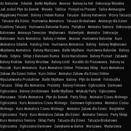
do Balonów
:
Gdańsk
:
Bańki Mydlane
:
Anonse
:
Balony na Hel
:
Dekoracje Weselne
:
Jak zrobić Płyn do Baniek
:
Wesele
:
Tablica
:
Pomysł na Prezent
:
Tańce Animacyjne
:
Wyjątkowy Prezent
:
Balony z Helem Rumia
:
Tatuaże
:
Balony Katowice
:
Wzory Tatuaży
:
Tatuaże dla Dzieci
:
Hurtownia Animatora
:
Tatuaże Brokatowe
:
Animacje dla Dzieci
:
Szablony Tatuaży
:
Hurtownia Balonów Rumia
:
PartyBox
:
Animator Seniora
:
Dekoracje
Balonowe
:
Animacje Taneczne
:
Wejherowo
:
Walentynki
:
Animator
:
Dekoracje
Balonowe
:
Kurs Animatora
:
Balony z Helem
:
Anonse
:
Hurtownia Balonów
:
Kurs
Animatora Gdańsk
:
Katalog Firm
:
Hurtownia Animatora
:
Balony
:
Balony Wejherowo
:
Akademia Animatora
:
Balony Warszawa
:
Bańki Mydlane
:
Hurtownia Balonów
:
Balony
Reda
:
Gdynia
:
Sklep z Balonami Rumia
:
Boże Narodzenie
:
Balony Poznań
:
Zabawki
:
Balony Kraków
:
Balony Wrocław
:
Balony Łódź
:
Koraliki do Prasowania
:
Balony na
Roczek
:
Kurs Animatora
:
Kurs Animatora Online
:
Polecany Sklep
:
Kurs Animatora
Zabaw dla Dzieci Online
:
Kurs Online
:
Animator Zabaw dla Dzieci Online
:
Wyszukiwarka Produktów
:
Bańki Mydlane
:
Balony
:
Płyn do Baniek
:
Fotobudka
:
Tatuaże
:
Sklep dla Animatora
:
Prezenty
:
Balony Foliowe
:
Ogłoszenia
:
Darmowe
Ogłoszenia
:
Balony Urodzinowe
:
Bańki Mydlane
:
Artykuły Party
:
Ogłoszenia
Warszawa
:
Strefa Animatora
:
Płyn do Baniek
:
Party Shop
:
Animator Czasu Wolnego
:
Ogłoszenia
:
Kurs Animatora Czasu Wolnego
:
Darmowe Ogłoszenia
:
Animator Czasu
Wolnego
:
Kurs Animatora Czasu Wolnego
:
Animator Zabaw dla Dzieci
:
Bezpłatne
Ogłoszenia
:
Party
:
Kurs Animatora Zabaw dla Dzieci
:
Animator Seniora
:
Party Sklep
:
Kurs Animatora Seniora
:
Sklep Party
:
Tatuaże dla Dzieci
:
Tatuaże Brokatowe
:
Ogłoszenia
:
Ogłoszenia Darmowe
:
Zamykanie w Bańce
:
Warszawa
:
Wydarzenia