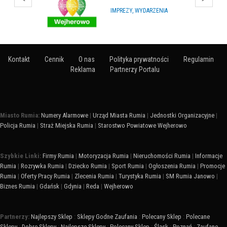
HURTOWNIE
Kontakt
Cennik
O nas
Polityka prywatności
Regulamin
Reklama
Partnerzy Portalu
Miasto Rumia:
Numery Alarmowe
|
Urząd Miasta Rumia
|
Jednostki Organizacyjne
|
Policja Rumia
|
Straż Miejska Rumia
|
Starostwo Powiatowe Wejherowo
Szybkie Linki:
Firmy Rumia
|
Motoryzacja Rumia
|
Nieruchomości Rumia
|
Informacje
Rumia
|
Rozrywka Rumia
|
Dziecko Rumia
|
Sport Rumia
|
Ogłoszenia Rumia
|
Promocje
Rumia
|
Oferty Pracy Rumia
|
Zlecenia Rumia
|
Turystyka Rumia
|
SM Rumia Janowo
|
Biznes Rumia
|
Gdańsk
|
Gdynia
|
Reda
|
Wejherowo
Partnerzy:
Najlepszy Sklep
:
Sklepy Godne Zaufania
:
Polecany Sklep
:
Polecane
Sklepy
:
Dobre Sklepy
:
Najlepsze Sklepy
:
Polecany Sklep
:
Śląsk
:
Poznań
:
Zaufane