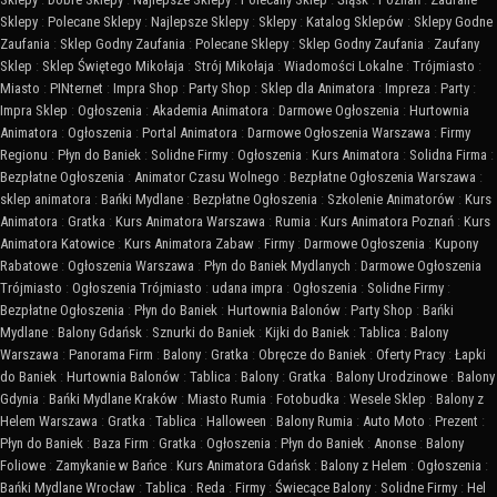
Sklepy
:
Polecane Sklepy
:
Najlepsze Sklepy
:
Sklepy
:
Katalog Sklepów
:
Sklepy Godne
Zaufania
:
Sklep Godny Zaufania
:
Polecane Sklepy
:
Sklep Godny Zaufania
:
Zaufany
Sklep
:
Sklep Świętego Mikołaja
:
Strój Mikołaja
:
Wiadomości Lokalne
:
Trójmiasto
:
Miasto
:
PINternet
:
Impra Shop
:
Party Shop
:
Sklep dla Animatora
:
Impreza
:
Party
:
Impra Sklep
:
Ogłoszenia
:
Akademia Animatora
:
Darmowe Ogłoszenia
:
Hurtownia
Animatora
:
Ogłoszenia
:
Portal Animatora
:
Darmowe Ogłoszenia Warszawa
:
Firmy
Regionu
:
Płyn do Baniek
:
Solidne Firmy
:
Ogłoszenia
:
Kurs Animatora
:
Solidna Firma
:
Bezpłatne Ogłoszenia
:
Animator Czasu Wolnego
:
Bezpłatne Ogłoszenia Warszawa
:
sklep animatora
:
Bańki Mydlane
:
Bezpłatne Ogłoszenia
:
Szkolenie Animatorów
:
Kurs
Animatora
:
Gratka
:
Kurs Animatora Warszawa
:
Rumia
:
Kurs Animatora Poznań
:
Kurs
Animatora Katowice
:
Kurs Animatora Zabaw
:
Firmy
:
Darmowe Ogłoszenia
:
Kupony
Rabatowe
:
Ogłoszenia Warszawa
:
Płyn do Baniek Mydlanych
:
Darmowe Ogłoszenia
Trójmiasto
:
Ogłoszenia Trójmiasto
:
udana impra
:
Ogłoszenia
:
Solidne Firmy
:
Bezpłatne Ogłoszenia
:
Płyn do Baniek
:
Hurtownia Balonów
:
Party Shop
:
Bańki
Mydlane
:
Balony Gdańsk
:
Sznurki do Baniek
:
Kijki do Baniek
:
Tablica
:
Balony
Warszawa
:
Panorama Firm
:
Balony
:
Gratka
:
Obręcze do Baniek
:
Oferty Pracy
:
Łapki
do Baniek
:
Hurtownia Balonów
:
Tablica
:
Balony
:
Gratka
:
Balony Urodzinowe
:
Balony
Gdynia
:
Bańki Mydlane Kraków
:
Miasto Rumia
:
Fotobudka
:
Wesele Sklep
:
Balony z
Helem Warszawa
:
Gratka
:
Tablica
:
Halloween
:
Balony Rumia
:
Auto Moto
:
Prezent
:
Płyn do Baniek
:
Baza Firm
:
Gratka
:
Ogłoszenia
:
Płyn do Baniek
:
Anonse
:
Balony
Foliowe
:
Zamykanie w Bańce
:
Kurs Animatora Gdańsk
:
Balony z Helem
:
Ogłoszenia
:
Bańki Mydlane Wrocław
:
Tablica
:
Reda
:
Firmy
:
Świecące Balony
:
Solidne Firmy
:
Hel