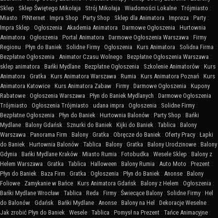
Sklep
:
Sklep Świętego Mikołaja
:
Strój Mikołaja
:
Wiadomości Lokalne
:
Trójmiasto
:
Miasto
:
PINternet
:
Impra Shop
:
Party Shop
:
Sklep dla Animatora
:
Impreza
:
Party
:
Impra Sklep
:
Ogłoszenia
:
Akademia Animatora
:
Darmowe Ogłoszenia
:
Hurtownia
Animatora
:
Ogłoszenia
:
Portal Animatora
:
Darmowe Ogłoszenia Warszawa
:
Firmy
Regionu
:
Płyn do Baniek
:
Solidne Firmy
:
Ogłoszenia
:
Kurs Animatora
:
Solidna Firma
:
Bezpłatne Ogłoszenia
:
Animator Czasu Wolnego
:
Bezpłatne Ogłoszenia Warszawa
:
sklep animatora
:
Bańki Mydlane
:
Bezpłatne Ogłoszenia
:
Szkolenie Animatorów
:
Kurs
Animatora
:
Gratka
:
Kurs Animatora Warszawa
:
Rumia
:
Kurs Animatora Poznań
:
Kurs
Animatora Katowice
:
Kurs Animatora Zabaw
:
Firmy
:
Darmowe Ogłoszenia
:
Kupony
Rabatowe
:
Ogłoszenia Warszawa
:
Płyn do Baniek Mydlanych
:
Darmowe Ogłoszenia
Trójmiasto
:
Ogłoszenia Trójmiasto
:
udana impra
:
Ogłoszenia
:
Solidne Firmy
:
Bezpłatne Ogłoszenia
:
Płyn do Baniek
:
Hurtownia Balonów
:
Party Shop
:
Bańki
Mydlane
:
Balony Gdańsk
:
Sznurki do Baniek
:
Kijki do Baniek
:
Tablica
:
Balony
Warszawa
:
Panorama Firm
:
Balony
:
Gratka
:
Obręcze do Baniek
:
Oferty Pracy
:
Łapki
do Baniek
:
Hurtownia Balonów
:
Tablica
:
Balony
:
Gratka
:
Balony Urodzinowe
:
Balony
Gdynia
:
Bańki Mydlane Kraków
:
Miasto Rumia
:
Fotobudka
:
Wesele Sklep
:
Balony z
Helem Warszawa
:
Gratka
:
Tablica
:
Halloween
:
Balony Rumia
:
Auto Moto
:
Prezent
:
Płyn do Baniek
:
Baza Firm
:
Gratka
:
Ogłoszenia
:
Płyn do Baniek
:
Anonse
:
Balony
Foliowe
:
Zamykanie w Bańce
:
Kurs Animatora Gdańsk
:
Balony z Helem
:
Ogłoszenia
:
Bańki Mydlane Wrocław
:
Tablica
:
Reda
:
Firmy
:
Świecące Balony
:
Solidne Firmy
:
Hel
do Balonów
:
Gdańsk
:
Bańki Mydlane
:
Anonse
:
Balony na Hel
:
Dekoracje Weselne
:
Jak zrobić Płyn do Baniek
:
Wesele
:
Tablica
:
Pomysł na Prezent
:
Tańce Animacyjne
: