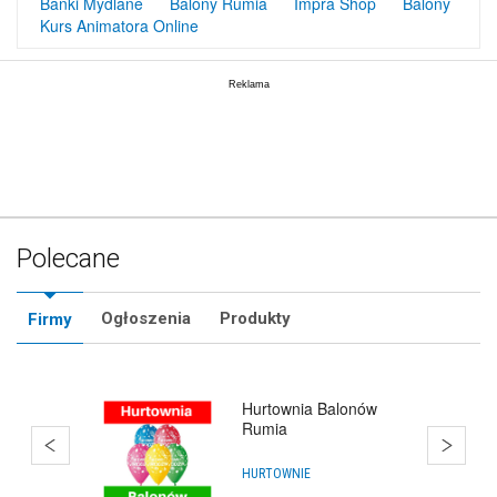
Bańki Mydlane
Balony Rumia
Impra Shop
Balony
Kurs Animatora Online
Polecane
Ogłoszenia
Produkty
Firmy
Balony Gdynia Obłuże
IMPREZY, WYDARZENIA