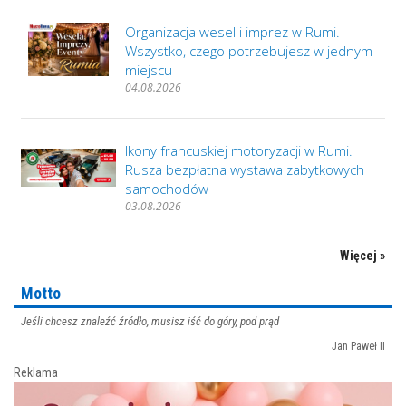
Organizacja wesel i imprez w Rumi.
Wszystko, czego potrzebujesz w jednym
miejscu
04.08.2026
Ikony francuskiej motoryzacji w Rumi.
Rusza bezpłatna wystawa zabytkowych
samochodów
03.08.2026
Więcej »
Motto
Jeśli chcesz znaleźć źródło, musisz iść do góry, pod prąd
Jan Paweł II
Reklama