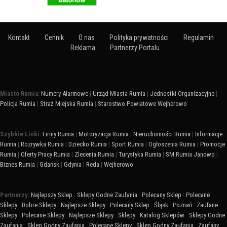
Kontakt
Cennik
O nas
Polityka prywatności
Regulamin
Reklama
Partnerzy Portalu
Miasto Rumia:
Numery Alarmowe
|
Urząd Miasta Rumia
|
Jednostki Organizacyjne
|
Policja Rumia
|
Straż Miejska Rumia
|
Starostwo Powiatowe Wejherowo
Szybkie Linki:
Firmy Rumia
|
Motoryzacja Rumia
|
Nieruchomości Rumia
|
Informacje
Rumia
|
Rozrywka Rumia
|
Dziecko Rumia
|
Sport Rumia
|
Ogłoszenia Rumia
|
Promocje
Rumia
|
Oferty Pracy Rumia
|
Zlecenia Rumia
|
Turystyka Rumia
|
SM Rumia Janowo
|
Biznes Rumia
|
Gdańsk
|
Gdynia
|
Reda
|
Wejherowo
Partnerzy:
Najlepszy Sklep
:
Sklepy Godne Zaufania
:
Polecany Sklep
:
Polecane
Sklepy
:
Dobre Sklepy
:
Najlepsze Sklepy
:
Polecany Sklep
:
Śląsk
:
Poznań
:
Zaufane
Sklepy
:
Polecane Sklepy
:
Najlepsze Sklepy
:
Sklepy
:
Katalog Sklepów
:
Sklepy Godne
Zaufania
:
Sklep Godny Zaufania
:
Polecane Sklepy
:
Sklep Godny Zaufania
:
Zaufany