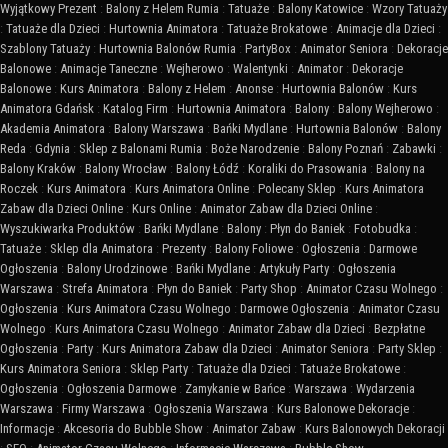
Wyjątkowy Prezent
:
Balony z Helem Rumia
:
Tatuaże
:
Balony Katowice
:
Wzory Tatuaży
:
Tatuaże dla Dzieci
:
Hurtownia Animatora
:
Tatuaże Brokatowe
:
Animacje dla Dzieci
:
Szablony Tatuaży
:
Hurtownia Balonów Rumia
:
PartyBox
:
Animator Seniora
:
Dekoracje
Balonowe
:
Animacje Taneczne
:
Wejherowo
:
Walentynki
:
Animator
:
Dekoracje
Balonowe
:
Kurs Animatora
:
Balony z Helem
:
Anonse
:
Hurtownia Balonów
:
Kurs
Animatora Gdańsk
:
Katalog Firm
:
Hurtownia Animatora
:
Balony
:
Balony Wejherowo
:
Akademia Animatora
:
Balony Warszawa
:
Bańki Mydlane
:
Hurtownia Balonów
:
Balony
Reda
:
Gdynia
:
Sklep z Balonami Rumia
:
Boże Narodzenie
:
Balony Poznań
:
Zabawki
:
Balony Kraków
:
Balony Wrocław
:
Balony Łódź
:
Koraliki do Prasowania
:
Balony na
Roczek
:
Kurs Animatora
:
Kurs Animatora Online
:
Polecany Sklep
:
Kurs Animatora
Zabaw dla Dzieci Online
:
Kurs Online
:
Animator Zabaw dla Dzieci Online
:
Wyszukiwarka Produktów
:
Bańki Mydlane
:
Balony
:
Płyn do Baniek
:
Fotobudka
:
Tatuaże
:
Sklep dla Animatora
:
Prezenty
:
Balony Foliowe
:
Ogłoszenia
:
Darmowe
Ogłoszenia
:
Balony Urodzinowe
:
Bańki Mydlane
:
Artykuły Party
:
Ogłoszenia
Warszawa
:
Strefa Animatora
:
Płyn do Baniek
:
Party Shop
:
Animator Czasu Wolnego
:
Ogłoszenia
:
Kurs Animatora Czasu Wolnego
:
Darmowe Ogłoszenia
:
Animator Czasu
Wolnego
:
Kurs Animatora Czasu Wolnego
:
Animator Zabaw dla Dzieci
:
Bezpłatne
Ogłoszenia
:
Party
:
Kurs Animatora Zabaw dla Dzieci
:
Animator Seniora
:
Party Sklep
:
Kurs Animatora Seniora
:
Sklep Party
:
Tatuaże dla Dzieci
:
Tatuaże Brokatowe
:
Ogłoszenia
:
Ogłoszenia Darmowe
:
Zamykanie w Bańce
:
Warszawa
:
Wydarzenia
Warszawa
:
Firmy Warszawa
:
Ogłoszenia Warszawa
:
Kurs Balonowe Dekoracje
:
Informacje
:
Akcesoria do Bubble Show
:
Animator Zabaw
:
Kurs Balonowych Dekoracji