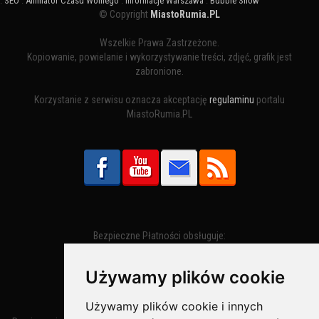
:
SEO
:
Animator Czasu Wolnego
:
Informacje Warszawa
:
Bubble Show
© Copyright
MiastoRumia.PL
Wszelkie Prawa Zastrzeżone.
Kopiowanie, powielanie i wykorzystywanie treści, zdjęć, grafik jest
zabronione.
Korzystanie z serwisu oznacza akceptację
regulaminu
portalu
MiastoRumia.PL
Bezpieczne Płatności obsługuje:
Używamy plików cookie
Używamy plików cookie i innych