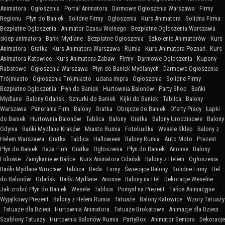
Animatora
:
Ogłoszenia
:
Portal Animatora
:
Darmowe Ogłoszenia Warszawa
:
Firmy
Regionu
:
Płyn do Baniek
:
Solidne Firmy
:
Ogłoszenia
:
Kurs Animatora
:
Solidna Firma
:
Bezpłatne Ogłoszenia
:
Animator Czasu Wolnego
:
Bezpłatne Ogłoszenia Warszawa
:
sklep animatora
:
Bańki Mydlane
:
Bezpłatne Ogłoszenia
:
Szkolenie Animatorów
:
Kurs
Animatora
:
Gratka
:
Kurs Animatora Warszawa
:
Rumia
:
Kurs Animatora Poznań
:
Kurs
Animatora Katowice
:
Kurs Animatora Zabaw
:
Firmy
:
Darmowe Ogłoszenia
:
Kupony
Rabatowe
:
Ogłoszenia Warszawa
:
Płyn do Baniek Mydlanych
:
Darmowe Ogłoszenia
Trójmiasto
:
Ogłoszenia Trójmiasto
:
udana impra
:
Ogłoszenia
:
Solidne Firmy
:
Bezpłatne Ogłoszenia
:
Płyn do Baniek
:
Hurtownia Balonów
:
Party Shop
:
Bańki
Mydlane
:
Balony Gdańsk
:
Sznurki do Baniek
:
Kijki do Baniek
:
Tablica
:
Balony
Warszawa
:
Panorama Firm
:
Balony
:
Gratka
:
Obręcze do Baniek
:
Oferty Pracy
:
Łapki
do Baniek
:
Hurtownia Balonów
:
Tablica
:
Balony
:
Gratka
:
Balony Urodzinowe
:
Balony
Gdynia
:
Bańki Mydlane Kraków
:
Miasto Rumia
:
Fotobudka
:
Wesele Sklep
:
Balony z
Helem Warszawa
:
Gratka
:
Tablica
:
Halloween
:
Balony Rumia
:
Auto Moto
:
Prezent
:
Płyn do Baniek
:
Baza Firm
:
Gratka
:
Ogłoszenia
:
Płyn do Baniek
:
Anonse
:
Balony
Foliowe
:
Zamykanie w Bańce
:
Kurs Animatora Gdańsk
:
Balony z Helem
:
Ogłoszenia
:
Bańki Mydlane Wrocław
:
Tablica
:
Reda
:
Firmy
:
Świecące Balony
:
Solidne Firmy
:
Hel
do Balonów
:
Gdańsk
:
Bańki Mydlane
:
Anonse
:
Balony na Hel
:
Dekoracje Weselne
:
Jak zrobić Płyn do Baniek
:
Wesele
:
Tablica
:
Pomysł na Prezent
:
Tańce Animacyjne
:
Wyjątkowy Prezent
:
Balony z Helem Rumia
:
Tatuaże
:
Balony Katowice
:
Wzory Tatuaży
:
Tatuaże dla Dzieci
:
Hurtownia Animatora
:
Tatuaże Brokatowe
:
Animacje dla Dzieci
:
Szablony Tatuaży
:
Hurtownia Balonów Rumia
:
PartyBox
:
Animator Seniora
:
Dekoracje