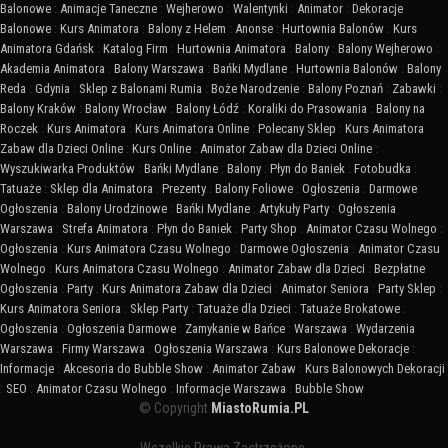
Balonowe
:
Animacje Taneczne
:
Wejherowo
:
Walentynki
:
Animator
:
Dekoracje
Balonowe
:
Kurs Animatora
:
Balony z Helem
:
Anonse
:
Hurtownia Balonów
:
Kurs
Animatora Gdańsk
:
Katalog Firm
:
Hurtownia Animatora
:
Balony
:
Balony Wejherowo
:
Akademia Animatora
:
Balony Warszawa
:
Bańki Mydlane
:
Hurtownia Balonów
:
Balony
Reda
:
Gdynia
:
Sklep z Balonami Rumia
:
Boże Narodzenie
:
Balony Poznań
:
Zabawki
:
Balony Kraków
:
Balony Wrocław
:
Balony Łódź
:
Koraliki do Prasowania
:
Balony na
Roczek
:
Kurs Animatora
:
Kurs Animatora Online
:
Polecany Sklep
:
Kurs Animatora
Zabaw dla Dzieci Online
:
Kurs Online
:
Animator Zabaw dla Dzieci Online
:
Wyszukiwarka Produktów
:
Bańki Mydlane
:
Balony
:
Płyn do Baniek
:
Fotobudka
:
Tatuaże
:
Sklep dla Animatora
:
Prezenty
:
Balony Foliowe
:
Ogłoszenia
:
Darmowe
Ogłoszenia
:
Balony Urodzinowe
:
Bańki Mydlane
:
Artykuły Party
:
Ogłoszenia
Warszawa
:
Strefa Animatora
:
Płyn do Baniek
:
Party Shop
:
Animator Czasu Wolnego
:
Ogłoszenia
:
Kurs Animatora Czasu Wolnego
:
Darmowe Ogłoszenia
:
Animator Czasu
Wolnego
:
Kurs Animatora Czasu Wolnego
:
Animator Zabaw dla Dzieci
:
Bezpłatne
Ogłoszenia
:
Party
:
Kurs Animatora Zabaw dla Dzieci
:
Animator Seniora
:
Party Sklep
:
Kurs Animatora Seniora
:
Sklep Party
:
Tatuaże dla Dzieci
:
Tatuaże Brokatowe
:
Ogłoszenia
:
Ogłoszenia Darmowe
:
Zamykanie w Bańce
:
Warszawa
:
Wydarzenia
Warszawa
:
Firmy Warszawa
:
Ogłoszenia Warszawa
:
Kurs Balonowe Dekoracje
:
Informacje
:
Akcesoria do Bubble Show
:
Animator Zabaw
:
Kurs Balonowych Dekoracji
:
SEO
:
Animator Czasu Wolnego
:
Informacje Warszawa
:
Bubble Show
© Copyright
MiastoRumia.PL
Wszelkie Prawa Zastrzeżone.