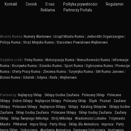
Kontakt
Cennik
O nas
Polityka prywatności
Regulamin
Reklama
Partnerzy Portalu
Miasto Rumia:
Numery Alarmowe
|
Urząd Miasta Rumia
|
Jednostki Organizacyjne
|
Policja Rumia
|
Straż Miejska Rumia
|
Starostwo Powiatowe Wejherowo
Szybkie Linki:
Firmy Rumia
|
Motoryzacja Rumia
|
Nieruchomości Rumia
|
Informacje
Rumia
|
Rozrywka Rumia
|
Dziecko Rumia
|
Sport Rumia
|
Ogłoszenia Rumia
|
Promocje
Rumia
|
Oferty Pracy Rumia
|
Zlecenia Rumia
|
Turystyka Rumia
|
SM Rumia Janowo
|
Biznes Rumia
|
Gdańsk
|
Gdynia
|
Reda
|
Wejherowo
Partnerzy:
Najlepszy Sklep
:
Sklepy Godne Zaufania
:
Polecany Sklep
:
Polecane
Sklepy
:
Dobre Sklepy
:
Najlepsze Sklepy
:
Polecany Sklep
:
Śląsk
:
Poznań
:
Zaufane
Sklepy
:
Polecane Sklepy
:
Najlepsze Sklepy
:
Sklepy
:
Katalog Sklepów
:
Sklepy Godne
Zaufania
:
Sklep Godny Zaufania
:
Polecane Sklepy
:
Sklep Godny Zaufania
:
Zaufany
Sklep
:
Sklep Świętego Mikołaja
:
Strój Mikołaja
:
Wiadomości Lokalne
:
Trójmiasto
:
Miasto
:
PINternet
:
Impra Shop
:
Party Shop
:
Sklep dla Animatora
:
Impreza
:
Party
:
Impra Sklep
:
Ogłoszenia
:
Akademia Animatora
:
Darmowe Ogłoszenia
:
Hurtownia