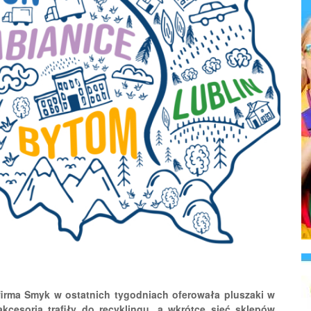
irma Smyk w ostatnich tygodniach oferowała pluszaki w
kcesoria trafiły do recyklingu, a wkrótce sieć sklepów