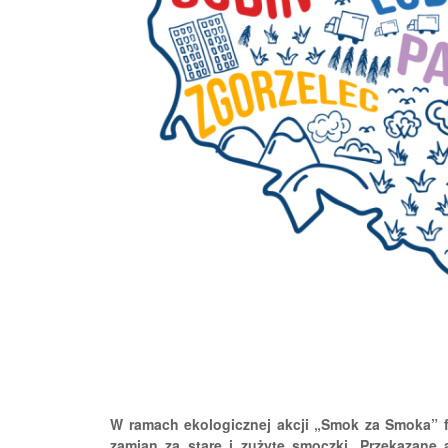
W ramach ekologicznej akcji „Smok za Smoka” f
zamian za stare i zużyte smoczki. Przekazane a