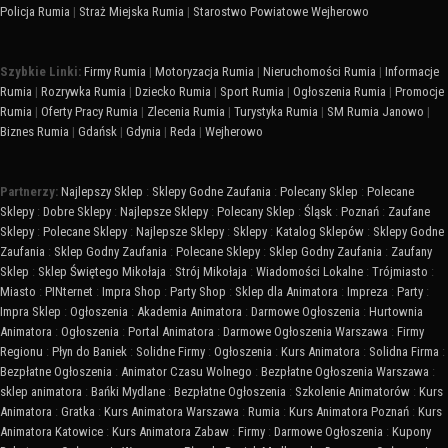
Policja Rumia
|
Straż Miejska Rumia
|
Starostwo Powiatowe Wejherowo
Szybkie Linki:
Firmy Rumia
|
Motoryzacja Rumia
|
Nieruchomości Rumia
|
Informacje
Rumia
|
Rozrywka Rumia
|
Dziecko Rumia
|
Sport Rumia
|
Ogłoszenia Rumia
|
Promocje
Rumia
|
Oferty Pracy Rumia
|
Zlecenia Rumia
|
Turystyka Rumia
|
SM Rumia Janowo
|
Biznes Rumia
|
Gdańsk
|
Gdynia
|
Reda
|
Wejherowo
Partnerzy:
Najlepszy Sklep
:
Sklepy Godne Zaufania
:
Polecany Sklep
:
Polecane
Sklepy
:
Dobre Sklepy
:
Najlepsze Sklepy
:
Polecany Sklep
:
Śląsk
:
Poznań
:
Zaufane
Sklepy
:
Polecane Sklepy
:
Najlepsze Sklepy
:
Sklepy
:
Katalog Sklepów
:
Sklepy Godne
Zaufania
:
Sklep Godny Zaufania
:
Polecane Sklepy
:
Sklep Godny Zaufania
:
Zaufany
Sklep
:
Sklep Świętego Mikołaja
:
Strój Mikołaja
:
Wiadomości Lokalne
:
Trójmiasto
:
Miasto
:
PINternet
:
Impra Shop
:
Party Shop
:
Sklep dla Animatora
:
Impreza
:
Party
:
Impra Sklep
:
Ogłoszenia
:
Akademia Animatora
:
Darmowe Ogłoszenia
:
Hurtownia
Animatora
:
Ogłoszenia
:
Portal Animatora
:
Darmowe Ogłoszenia Warszawa
:
Firmy
Regionu
:
Płyn do Baniek
:
Solidne Firmy
:
Ogłoszenia
:
Kurs Animatora
:
Solidna Firma
:
Bezpłatne Ogłoszenia
:
Animator Czasu Wolnego
:
Bezpłatne Ogłoszenia Warszawa
:
sklep animatora
:
Bańki Mydlane
:
Bezpłatne Ogłoszenia
:
Szkolenie Animatorów
:
Kurs
Animatora
:
Gratka
:
Kurs Animatora Warszawa
:
Rumia
:
Kurs Animatora Poznań
:
Kurs
Animatora Katowice
:
Kurs Animatora Zabaw
:
Firmy
:
Darmowe Ogłoszenia
:
Kupony