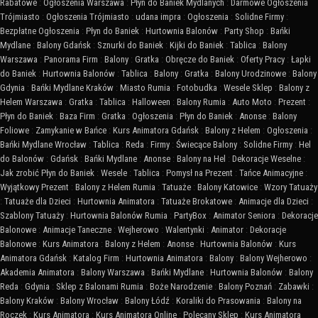
Rabatowe
:
Ogłoszenia Warszawa
:
Płyn do Baniek Mydlanych
:
Darmowe Ogłoszenia
Trójmiasto
:
Ogłoszenia Trójmiasto
:
udana impra
:
Ogłoszenia
:
Solidne Firmy
:
Bezpłatne Ogłoszenia
:
Płyn do Baniek
:
Hurtownia Balonów
:
Party Shop
:
Bańki
Mydlane
:
Balony Gdańsk
:
Sznurki do Baniek
:
Kijki do Baniek
:
Tablica
:
Balony
Warszawa
:
Panorama Firm
:
Balony
:
Gratka
:
Obręcze do Baniek
:
Oferty Pracy
:
Łapki
do Baniek
:
Hurtownia Balonów
:
Tablica
:
Balony
:
Gratka
:
Balony Urodzinowe
:
Balony
Gdynia
:
Bańki Mydlane Kraków
:
Miasto Rumia
:
Fotobudka
:
Wesele Sklep
:
Balony z
Helem Warszawa
:
Gratka
:
Tablica
:
Halloween
:
Balony Rumia
:
Auto Moto
:
Prezent
:
Płyn do Baniek
:
Baza Firm
:
Gratka
:
Ogłoszenia
:
Płyn do Baniek
:
Anonse
:
Balony
Foliowe
:
Zamykanie w Bańce
:
Kurs Animatora Gdańsk
:
Balony z Helem
:
Ogłoszenia
:
Bańki Mydlane Wrocław
:
Tablica
:
Reda
:
Firmy
:
Świecące Balony
:
Solidne Firmy
:
Hel
do Balonów
:
Gdańsk
:
Bańki Mydlane
:
Anonse
:
Balony na Hel
:
Dekoracje Weselne
:
Jak zrobić Płyn do Baniek
:
Wesele
:
Tablica
:
Pomysł na Prezent
:
Tańce Animacyjne
:
Wyjątkowy Prezent
:
Balony z Helem Rumia
:
Tatuaże
:
Balony Katowice
:
Wzory Tatuaży
:
Tatuaże dla Dzieci
:
Hurtownia Animatora
:
Tatuaże Brokatowe
:
Animacje dla Dzieci
:
Szablony Tatuaży
:
Hurtownia Balonów Rumia
:
PartyBox
:
Animator Seniora
:
Dekoracje
Balonowe
:
Animacje Taneczne
:
Wejherowo
:
Walentynki
:
Animator
:
Dekoracje
Balonowe
:
Kurs Animatora
:
Balony z Helem
:
Anonse
:
Hurtownia Balonów
:
Kurs
Animatora Gdańsk
:
Katalog Firm
:
Hurtownia Animatora
:
Balony
:
Balony Wejherowo
:
Akademia Animatora
:
Balony Warszawa
:
Bańki Mydlane
:
Hurtownia Balonów
:
Balony
Reda
:
Gdynia
:
Sklep z Balonami Rumia
:
Boże Narodzenie
:
Balony Poznań
:
Zabawki
:
Balony Kraków
:
Balony Wrocław
:
Balony Łódź
:
Koraliki do Prasowania
:
Balony na
Roczek
:
Kurs Animatora
:
Kurs Animatora Online
:
Polecany Sklep
:
Kurs Animatora