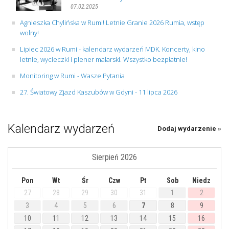
07.02.2025
Agnieszka Chylińska w Rumi! Letnie Granie 2026 Rumia, wstęp
wolny!
Lipiec 2026 w Rumi - kalendarz wydarzeń MDK. Koncerty, kino
letnie, wycieczki i plener malarski. Wszystko bezpłatnie!
Monitoring w Rumi - Wasze Pytania
27. Światowy Zjazd Kaszubów w Gdyni - 11 lipca 2026
Kalendarz wydarzeń
Dodaj wydarzenie »
Sierpień 2026
Pon
Wt
Śr
Czw
Pt
Sob
Niedz
27
28
29
30
31
1
2
3
4
5
6
7
8
9
10
11
12
13
14
15
16