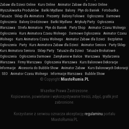
Zabaw dla Dzieci Online
:
Kurs Online
:
Animator Zabaw dla Dzieci Online
:
Wyszukiwarka Produktów
:
Bańki Mydlane
:
Balony
:
Płyn do Baniek
:
Fotobudka
:
Tatuaże
:
Sklep dla Animatora
:
Prezenty
:
Balony Foliowe
:
Ogłoszenia
:
Darmowe
Ogłoszenia
:
Balony Urodzinowe
:
Bańki Mydlane
:
Artykuły Party
:
Ogłoszenia
Warszawa
:
Strefa Animatora
:
Płyn do Baniek
:
Party Shop
:
Animator Czasu Wolnego
:
Ogłoszenia
:
Kurs Animatora Czasu Wolnego
:
Darmowe Ogłoszenia
:
Animator Czasu
Wolnego
:
Kurs Animatora Czasu Wolnego
:
Animator Zabaw dla Dzieci
:
Bezpłatne
Ogłoszenia
:
Party
:
Kurs Animatora Zabaw dla Dzieci
:
Animator Seniora
:
Party Sklep
:
Kurs Animatora Seniora
:
Sklep Party
:
Tatuaże dla Dzieci
:
Tatuaże Brokatowe
:
Ogłoszenia
:
Ogłoszenia Darmowe
:
Zamykanie w Bańce
:
Warszawa
:
Wydarzenia
Warszawa
:
Firmy Warszawa
:
Ogłoszenia Warszawa
:
Kurs Balonowe Dekoracje
:
Informacje
:
Akcesoria do Bubble Show
:
Animator Zabaw
:
Kurs Balonowych Dekoracji
:
SEO
:
Animator Czasu Wolnego
:
Informacje Warszawa
:
Bubble Show
© Copyright
MiastoRumia.PL
Wszelkie Prawa Zastrzeżone.
Kopiowanie, powielanie i wykorzystywanie treści, zdjęć, grafik jest
zabronione.
Korzystanie z serwisu oznacza akceptację
regulaminu
portalu
MiastoRumia.PL