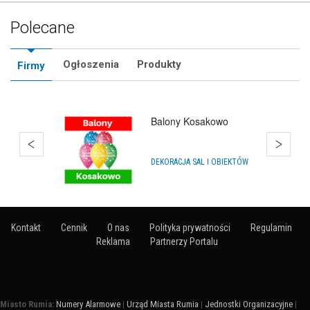
Polecane
Ogłoszenia
Produkty
Firmy
Balony Wejherowo
IMPREZY, WYDARZENIA
Kontakt
Cennik
O nas
Polityka prywatności
Regulamin
Reklama
Partnerzy Portalu
Miasto Rumia:
Numery Alarmowe
|
Urząd Miasta Rumia
|
Jednostki Organizacyjne
|