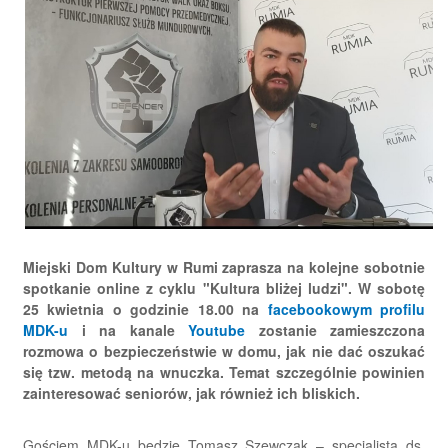
Miejski Dom Kultury w Rumi zaprasza na kolejne sobotnie
spotkanie online z cyklu "Kultura bliżej ludzi". W sobotę
25 kwietnia o godzinie 18.00 na
facebookowym profilu
MDK-u
i na kanale
Youtube
zostanie zamieszczona
rozmowa o bezpieczeństwie w domu, jak nie dać oszukać
się tzw. metodą na wnuczka. Temat szczególnie powinien
zainteresować seniorów, jak również ich bliskich.
Gościem MDK-u będzie Tomasz Szewczak – specjalista ds.