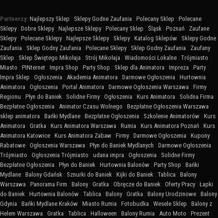
Partnerzy:
Najlepszy Sklep
:
Sklepy Godne Zaufania
:
Polecany Sklep
:
Polecane
Sklepy
:
Dobre Sklepy
:
Najlepsze Sklepy
:
Polecany Sklep
:
Śląsk
:
Poznań
:
Zaufane
Sklepy
:
Polecane Sklepy
:
Najlepsze Sklepy
:
Sklepy
:
Katalog Sklepów
:
Sklepy Godne
Zaufania
:
Sklep Godny Zaufania
:
Polecane Sklepy
:
Sklep Godny Zaufania
:
Zaufany
Sklep
:
Sklep Świętego Mikołaja
:
Strój Mikołaja
:
Wiadomości Lokalne
:
Trójmiasto
:
Miasto
:
PINternet
:
Impra Shop
:
Party Shop
:
Sklep dla Animatora
:
Impreza
:
Party
:
Impra Sklep
:
Ogłoszenia
:
Akademia Animatora
:
Darmowe Ogłoszenia
:
Hurtownia
Animatora
:
Ogłoszenia
:
Portal Animatora
:
Darmowe Ogłoszenia Warszawa
:
Firmy
Regionu
:
Płyn do Baniek
:
Solidne Firmy
:
Ogłoszenia
:
Kurs Animatora
:
Solidna Firma
:
Bezpłatne Ogłoszenia
:
Animator Czasu Wolnego
:
Bezpłatne Ogłoszenia Warszawa
:
sklep animatora
:
Bańki Mydlane
:
Bezpłatne Ogłoszenia
:
Szkolenie Animatorów
:
Kurs
Animatora
:
Gratka
:
Kurs Animatora Warszawa
:
Rumia
:
Kurs Animatora Poznań
:
Kurs
Animatora Katowice
:
Kurs Animatora Zabaw
:
Firmy
:
Darmowe Ogłoszenia
:
Kupony
Rabatowe
:
Ogłoszenia Warszawa
:
Płyn do Baniek Mydlanych
:
Darmowe Ogłoszenia
Trójmiasto
:
Ogłoszenia Trójmiasto
:
udana impra
:
Ogłoszenia
:
Solidne Firmy
:
Bezpłatne Ogłoszenia
:
Płyn do Baniek
:
Hurtownia Balonów
:
Party Shop
:
Bańki
Mydlane
:
Balony Gdańsk
:
Sznurki do Baniek
:
Kijki do Baniek
:
Tablica
:
Balony
Warszawa
:
Panorama Firm
:
Balony
:
Gratka
:
Obręcze do Baniek
:
Oferty Pracy
:
Łapki
do Baniek
:
Hurtownia Balonów
:
Tablica
:
Balony
:
Gratka
:
Balony Urodzinowe
:
Balony
Gdynia
:
Bańki Mydlane Kraków
:
Miasto Rumia
:
Fotobudka
:
Wesele Sklep
:
Balony z
Helem Warszawa
:
Gratka
:
Tablica
:
Halloween
:
Balony Rumia
:
Auto Moto
:
Prezent
: