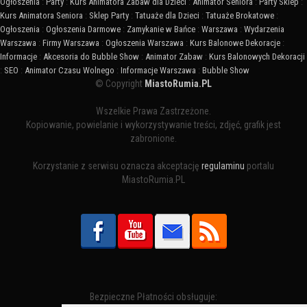
Ogłoszenia
:
Party
:
Kurs Animatora Zabaw dla Dzieci
:
Animator Seniora
:
Party Sklep
:
Kurs Animatora Seniora
:
Sklep Party
:
Tatuaże dla Dzieci
:
Tatuaże Brokatowe
:
Ogłoszenia
:
Ogłoszenia Darmowe
:
Zamykanie w Bańce
:
Warszawa
:
Wydarzenia
Warszawa
:
Firmy Warszawa
:
Ogłoszenia Warszawa
:
Kurs Balonowe Dekoracje
:
Informacje
:
Akcesoria do Bubble Show
:
Animator Zabaw
:
Kurs Balonowych Dekoracji
:
SEO
:
Animator Czasu Wolnego
:
Informacje Warszawa
:
Bubble Show
© Copyright
MiastoRumia.PL
Wszelkie Prawa Zastrzeżone.
Kopiowanie, powielanie i wykorzystywanie treści, zdjęć, grafik jest
zabronione.
Korzystanie z serwisu oznacza akceptację
regulaminu
portalu
MiastoRumia.PL
Bezpieczne Płatności obsługuje: