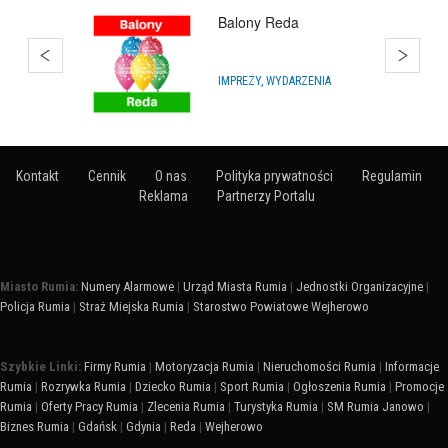
Bańki Mydlane
ARTYKUŁY NA IMPREZY
Kontakt
Cennik
O nas
Polityka prywatności
Regulamin
Reklama
Partnerzy Portalu
Miasto Rumia:
Numery Alarmowe
|
Urząd Miasta Rumia
|
Jednostki Organizacyjne
|
Policja Rumia
|
Straż Miejska Rumia
|
Starostwo Powiatowe Wejherowo
Szybkie Linki:
Firmy Rumia
|
Motoryzacja Rumia
|
Nieruchomości Rumia
|
Informacje
Rumia
|
Rozrywka Rumia
|
Dziecko Rumia
|
Sport Rumia
|
Ogłoszenia Rumia
|
Promocje
Rumia
|
Oferty Pracy Rumia
|
Zlecenia Rumia
|
Turystyka Rumia
|
SM Rumia Janowo
|
Biznes Rumia
|
Gdańsk
|
Gdynia
|
Reda
|
Wejherowo