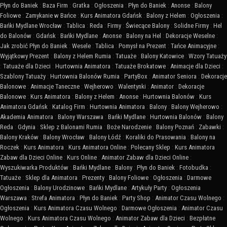
Płyn do Baniek
:
Baza Firm
:
Gratka
:
Ogłoszenia
:
Płyn do Baniek
:
Anonse
:
Balony
Foliowe
:
Zamykanie w Bańce
:
Kurs Animatora Gdańsk
:
Balony z Helem
:
Ogłoszenia
:
Bańki Mydlane Wrocław
:
Tablica
:
Reda
:
Firmy
:
Świecące Balony
:
Solidne Firmy
:
Hel
do Balonów
:
Gdańsk
:
Bańki Mydlane
:
Anonse
:
Balony na Hel
:
Dekoracje Weselne
:
Jak zrobić Płyn do Baniek
:
Wesele
:
Tablica
:
Pomysł na Prezent
:
Tańce Animacyjne
:
Wyjątkowy Prezent
:
Balony z Helem Rumia
:
Tatuaże
:
Balony Katowice
:
Wzory Tatuaży
:
Tatuaże dla Dzieci
:
Hurtownia Animatora
:
Tatuaże Brokatowe
:
Animacje dla Dzieci
:
Szablony Tatuaży
:
Hurtownia Balonów Rumia
:
PartyBox
:
Animator Seniora
:
Dekoracje
Balonowe
:
Animacje Taneczne
:
Wejherowo
:
Walentynki
:
Animator
:
Dekoracje
Balonowe
:
Kurs Animatora
:
Balony z Helem
:
Anonse
:
Hurtownia Balonów
:
Kurs
Animatora Gdańsk
:
Katalog Firm
:
Hurtownia Animatora
:
Balony
:
Balony Wejherowo
:
Akademia Animatora
:
Balony Warszawa
:
Bańki Mydlane
:
Hurtownia Balonów
:
Balony
Reda
:
Gdynia
:
Sklep z Balonami Rumia
:
Boże Narodzenie
:
Balony Poznań
:
Zabawki
:
Balony Kraków
:
Balony Wrocław
:
Balony Łódź
:
Koraliki do Prasowania
:
Balony na
Roczek
:
Kurs Animatora
:
Kurs Animatora Online
:
Polecany Sklep
:
Kurs Animatora
Zabaw dla Dzieci Online
:
Kurs Online
:
Animator Zabaw dla Dzieci Online
:
Wyszukiwarka Produktów
:
Bańki Mydlane
:
Balony
:
Płyn do Baniek
:
Fotobudka
:
Tatuaże
:
Sklep dla Animatora
:
Prezenty
:
Balony Foliowe
:
Ogłoszenia
:
Darmowe
Ogłoszenia
:
Balony Urodzinowe
:
Bańki Mydlane
:
Artykuły Party
:
Ogłoszenia
Warszawa
:
Strefa Animatora
:
Płyn do Baniek
:
Party Shop
:
Animator Czasu Wolnego
:
Ogłoszenia
:
Kurs Animatora Czasu Wolnego
:
Darmowe Ogłoszenia
:
Animator Czasu
Wolnego
:
Kurs Animatora Czasu Wolnego
:
Animator Zabaw dla Dzieci
:
Bezpłatne