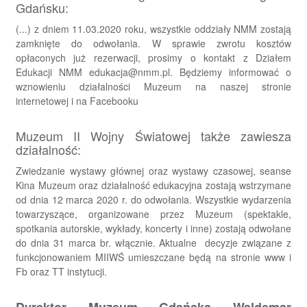
Gdańsku:
(...) z dniem 11.03.2020 roku, wszystkie oddziały NMM zostają
zamknięte do odwołania.
W sprawie zwrotu kosztów
opłaconych już rezerwacji, prosimy o kontakt z Działem
Edukacji NMM edukacja@nmm.pl.
Będziemy informować o
wznowieniu działalności Muzeum na naszej stronie
internetowej i na Facebooku
Muzeum II Wojny Światowej także zawiesza
działalność:
Zwiedzanie wystawy głównej oraz wystawy czasowej, seanse
Kina Muzeum oraz działalność edukacyjna zostają wstrzymane
od dnia 12 marca 2020 r. do odwołania. Wszystkie wydarzenia
towarzyszące, organizowane przez Muzeum (spektakle,
spotkania autorskie, wykłady, koncerty i inne) zostają odwołane
do dnia 31 marca br. włącznie.
Aktualne decyzje związane z
funkcjonowaniem MIIWŚ umieszczane będą na stronie www i
Fb oraz TT instytucji.
Dyrektor Muzeum Gdańska Waldemar