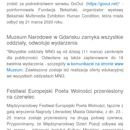
zrobić za pośrednictwem serwisu GoOut. (
https://goout.net
)" -
poinformowała Fundacja Beksiński, organizator wystawy
Beksiński Multimedia Exhibition Human Condition, która miała
odbyć się 21 marca 2020 roku.
Muzeum Narodowe w Gdańsku zamyka wszystkie
oddziały, odwołuje wydarzenia
"Wszystkie oddziały MNG są od dzisiaj (11 marca) zamknięte
dla publiczności. Odwołane są także zaplanowane do 18
kwietnia wydarzenia - szczegóły
w komunikacie na stronie www
Muzeum
. Zawieszona zostaje też realizacja oferty edukacyjnej
we wszystkich oddziałach MNG.
Festiwal Europejski Poeta Wolności przeniesiony
na czerwiec
Międzynarodowy Festiwal Europejski Poeta Wolności, łącznie z
galą wręczenia Nagrody Literackiej Miasta Gdańska, z dn. 23 -
25 marca zostaje przeniesiony na drugą połowę czerwca.
Przypominamy, że Międzynarodowy Dzień Poezji odbywa się
21 marca - informuje Instytut Kultury Miejskiej, organizator