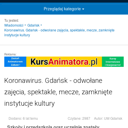
Przeglądaj kategorie
Tu jesteś:
Wiadomości
Gdańsk
Koronawirus. Gdańsk - odwołane zajęcia, spektakle, mecze, zamknięte
instytucje kultury
Reklama:
Koronawirus. Gdańsk - odwołane
zajęcia, spektakle, mecze, zamknięte
instytucje kultury
Dodano: 6 lat temu
Czytane: 2987
Autor:
UM Gdańsk
Szkoły i przedszkola oraz uczelnie zostały