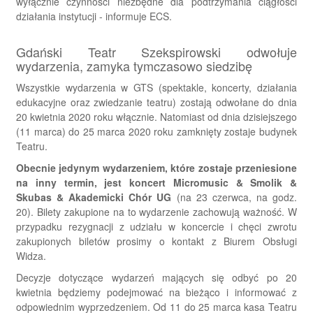
wyłącznie czynności niezbędne dla podtrzymania ciągłości
działania instytucji - informuje ECS.
Gdański Teatr Szekspirowski odwołuje
wydarzenia, zamyka tymczasowo siedzibę
Wszystkie wydarzenia w GTS (spektakle, koncerty, działania
edukacyjne oraz zwiedzanie teatru) zostają odwołane do dnia
20 kwietnia 2020 roku włącznie. Natomiast od dnia dzisiejszego
(11 marca) do 25 marca 2020 roku zamknięty zostaje budynek
Teatru.
Obecnie jedynym wydarzeniem, które zostaje przeniesione
na inny termin, jest koncert Micromusic & Smolik &
Skubas & Akademicki Chór UG
(na 23 czerwca, na godz.
20). Bilety zakupione na to wydarzenie zachowują ważność. W
przypadku rezygnacji z udziału w koncercie i chęci zwrotu
zakupionych biletów prosimy o kontakt z Biurem Obsługi
Widza.
Decyzje dotyczące wydarzeń mających się odbyć po 20
kwietnia będziemy podejmować na bieżąco i informować z
odpowiednim wyprzedzeniem. Od 11 do 25 marca kasa Teatru