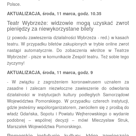
Polsce.
AKTUALIZACJA, środa, 11 marca, godz. 10.35
Teatr Wybrzeże: widzowie mogą uzyskać zwrot
pieniędzy za niewykorzystane bilety
(z powodu zawieszenia działalności Wybrzeża - red.) w kasach
teatru. W przypadku biletów zakupionych w trybie online zwrot
nastąpi automatycznie. Do zobaczenia wkrótce w Teatrze
Wybrzeże! - pisze w komunikacie Zespół teatru. Też sobie tego
życzymy!
AKTUALIZACJA, środa, 11 marca, godz. 9
- W związku z zagrożeniem koronawirusem uznałem za
zasadne i zalecam niezwłoczne zawieszenie do odwołania
działalności w instytucjach kultury podległych Samorządowi
Województwa Pomorskiego. W przypadku czterech instytucji,
gdzie jesteśmy współorganizatorem, zwróciłem się z prośbą do
władz Gdańska, Sopotu i Powiatu Wejherowskiego o wydanie
podobnej – wspólnej decyzji – mówi Mieczysław Struk,
Marszałek Województwa Pomorskiego.
Pomorskie instytucje kultury, które zawieszają