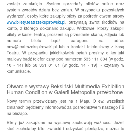
zostaje zamknięta. System sprzedaży biletów online oraz
system zwrotów działa bez zmian. W przypadku pozostałych
wydarzeń, osoby które zakupiły bilety za pośrednictwem strony
www.bilety.teatrszekspirowski.pl
, otrzymają zwrot środków na
konto, z którego dokonano zakupu.
Widzowie, którzy zakupili
bilety w kasie Teatru, proszeni są przesłanie skanu, zdjęcia lub
numeru biletu bądź paragonu na adres
bow@teatrszekspirowski.pl
lub o kontakt telefoniczny z kasą
Teatru.
W przypadku jakichkolwiek pytań prosimy o kontakt
mailowy bądź telefoniczny pod numerem 535 111 804 (w godz.
10 - 14) lub 58 351 01 01 (w godz. 14 - 19). - czytamy w
komunikacie.
Otwarcie wystawy Beksiński Multimedia Exhibition
Human Condition w Galerii Metropolia przełożone
Nowy termin przewidziany jest na 1 Maja. O ew. wszelkich
zmianach będziemy informować za pośrednictwem naszego FB
na bieżąco.
Bilety już zakupione na wystawę zachowują ważność. Jeżeli
ktoś zechciałby bilet zwrócić i odzyskać pieniądze, można to