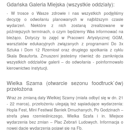
Gdańska Galeria Miejska (wszystkie oddziały):
- W trosce o Wasze zdrowie i nas wszystkich podjęliśmy
decyzję o odwołaniu planowanych w najbliższym czasie
wydarzeń. Niektóre z nich zostaną zrealizowane w
późniejszych terminach, o czym będziemy Was informować na
bieżąco. Dotyczy to zajęć w Pracowni Artystycznej GGM,
warsztatów edukacyjnych związanych z programami Do 3x
Sztuka i Dom 12 Rzemiosł oraz drugiego spotkania z cyklu
Skala Beauforta. Zmuszeni jesteśmy również do zamknięcia
wszystkich oddziałów galerii – do odwołania - poinformowało
kierownictwo instytucji.
Wielka Szama (otwarcie sezonu foodtruck`ów)
przełożona
Wraz ze zmianą daty Wielkiej Szamy (miała odbyć się w dn. 21
- 22 marca), przełożeniu ulegają też sąsiadujące wydarzenia:
Hopla Fest, Mini Festiwal Baniek Dmuchanych, Po Godzinach –
strefa piwa rzemieślniczego, Wielka Szafa i in. M
iejsce
wydarzenia bez zmian – Plac Zebrań Ludowych. Informacja o
nowej dacie wydarzenia pojawi się na Fb.