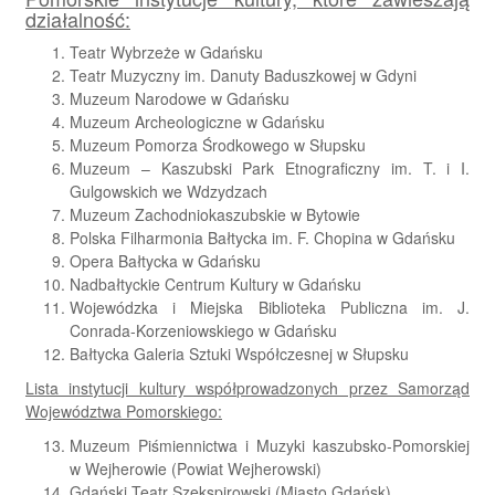
działalność:
Teatr Wybrzeże w Gdańsku
Teatr Muzyczny im. Danuty Baduszkowej w Gdyni
Muzeum Narodowe w Gdańsku
Muzeum Archeologiczne w Gdańsku
Muzeum Pomorza Środkowego w Słupsku
Muzeum – Kaszubski Park Etnograficzny im. T. i I.
Gulgowskich we Wdzydzach
Muzeum Zachodniokaszubskie w Bytowie
Polska Filharmonia Bałtycka im. F. Chopina w Gdańsku
Opera Bałtycka w Gdańsku
Nadbałtyckie Centrum Kultury w Gdańsku
Wojewódzka i Miejska Biblioteka Publiczna im. J.
Conrada-Korzeniowskiego w Gdańsku
Bałtycka Galeria Sztuki Współczesnej w Słupsku
Lista instytucji kultury współprowadzonych przez Samorząd
Województwa Pomorskiego:
Muzeum Piśmiennictwa i Muzyki kaszubsko-Pomorskiej
w Wejherowie (Powiat Wejherowski)
Gdański Teatr Szekspirowski (Miasto Gdańsk)