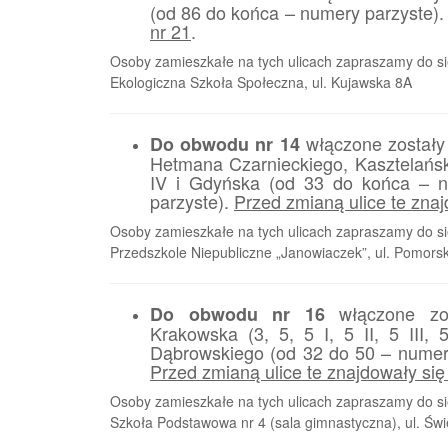
(od 86 do końca – numery parzyste)
nr 21
.
Osoby zamieszkałe na tych ulicach zapraszamy do sie
Ekologiczna Szkoła Społeczna, ul. Kujawska 8A
włączone zostały
Do obwodu nr 14
Hetmana Czarnieckiego, Kasztelańs
IV i Gdyńska (od 33 do końca – n
parzyste).
Przed zmianą ulice te zna
Osoby zamieszkałe na tych ulicach zapraszamy do sie
Przedszkole Niepubliczne „Janowiaczek”, ul. Pomors
włączone zost
Do obwodu nr 16
Krakowska (3, 5, 5 I, 5 II, 5 III,
Dąbrowskiego (od 32 do 50 – numery
Przed zmianą ulice te znajdowały się
Osoby zamieszkałe na tych ulicach zapraszamy do sie
Szkoła Podstawowa nr 4 (sala gimnastyczna), ul. Świ