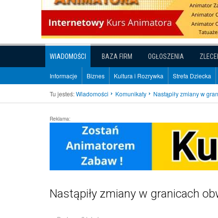
WIADOMOŚCI
BAZA FIRM
OGŁOSZENIA
ZLECE
Informacje
Biznes
Kultura i Rozrywka
Strefa Dziecka
Tu jesteś:
Wiadomości
Komunikaty
Nastąpiły zmiany w gr
Reklama:
Nastąpiły zmiany w granicach o