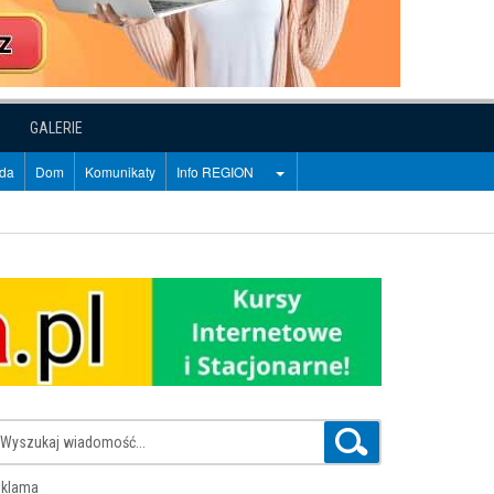
GALERIE
oda
Dom
Komunikaty
Info REGION
klama