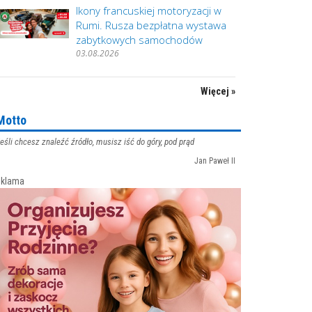
Ikony francuskiej motoryzacji w
Rumi. Rusza bezpłatna wystawa
zabytkowych samochodów
03.08.2026
Więcej »
Motto
eśli chcesz znaleźć źródło, musisz iść do góry, pod prąd
Jan Paweł II
klama