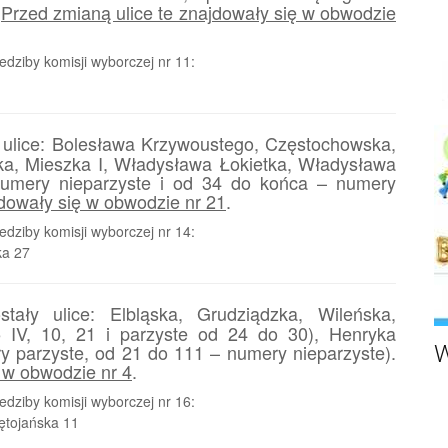
.
Przed zmianą ulice te znajdowały się w obwodzie
dziby komisji wyborczej nr 11:
 ulice: Bolesława Krzywoustego, Częstochowska,
ka, Mieszka I, Władysława Łokietka, Władysława
umery nieparzyste i od 34 do końca – numery
jdowały się w obwodzie nr 21
.
dziby komisji wyborczej nr 14:
ka 27
ały ulice: Elbląska, Grudziądzka, Wileńska,
 5 IV, 10, 21 i parzyste od 24 do 30), Henryka
 parzyste, od 21 do 111 – numery nieparzyste).
W
 w obwodzie nr 4
.
dziby komisji wyborczej nr 16:
ętojańska 11