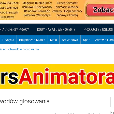
NIA / OFERTY PRACY
KODY RABATOWE / OFERTY
PRODUKTY / USŁUGI
Turystyka
Bezpieczne Miasto
Moto
SM Janowo
Sport
Zdrowie i Ur
anicach obwodów głosowania
bwodów głosowania
Re