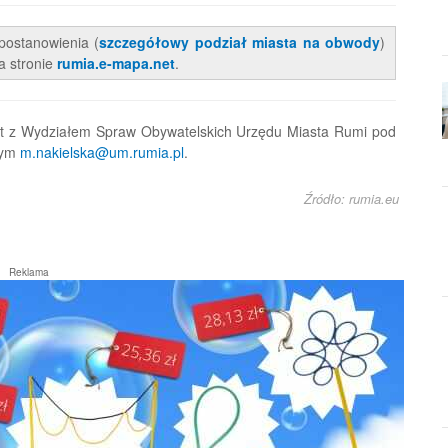
postanowienia (
szczegółowy podział miasta na obwody
)
a stronie
rumia.e-mapa.net
.
akt z Wydziałem Spraw Obywatelskich Urzędu Miasta Rumi pod
wym
m.nakielska@um.rumia.pl
.
Źródło: rumia.eu
Reklama