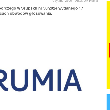
Czytane: 2606
Autor:
UM Rumia
borczego w Słupsku nr 50/2024 wydanego 17
nicach obwodów głosowania.